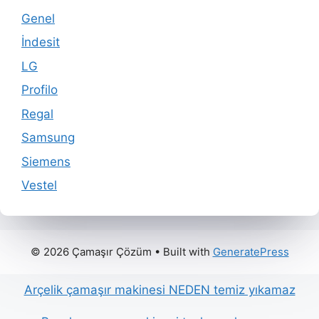
Genel
İndesit
LG
Profilo
Regal
Samsung
Siemens
Vestel
© 2026 Çamaşır Çözüm
• Built with
GeneratePress
Arçelik çamaşır makinesi NEDEN temiz yıkamaz