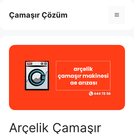
İçeriğe
atla
Çamaşır Çözüm
Menü
Arçelik Çamaşır