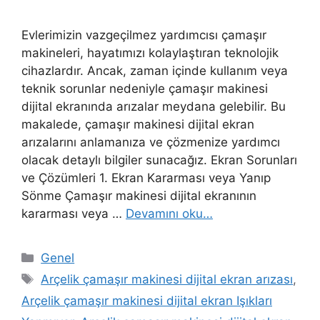
Evlerimizin vazgeçilmez yardımcısı çamaşır
makineleri, hayatımızı kolaylaştıran teknolojik
cihazlardır. Ancak, zaman içinde kullanım veya
teknik sorunlar nedeniyle çamaşır makinesi
dijital ekranında arızalar meydana gelebilir. Bu
makalede, çamaşır makinesi dijital ekran
arızalarını anlamanıza ve çözmenize yardımcı
olacak detaylı bilgiler sunacağız. Ekran Sorunları
ve Çözümleri 1. Ekran Kararması veya Yanıp
Sönme Çamaşır makinesi dijital ekranının
kararması veya …
Devamını oku…
Kategoriler
Genel
Etiketler
Arçelik çamaşır makinesi dijital ekran arızası
,
Arçelik çamaşır makinesi dijital ekran Işıkları