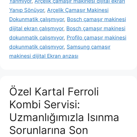
Yanmıyor
,
Arçelik çamaşır makinesi dijital ekran
Yanıp Sönüyor
,
Arçelik Çamaşır Makinesi
Dokunmatik çalışmıyor
,
Bosch çamaşır makinesi
dijital ekran çalışmıyor
,
Bosch çamaşır makinesi
dokunmatik çalışmıyor
,
Profilo çamaşır makinesi
dokunmatik çalışmıyor
,
Samsung çamaşır
makinesi dijital Ekran arızası
Özel Kartal Ferroli
Kombi Servisi:
Uzmanlığımızla Isınma
Sorunlarına Son