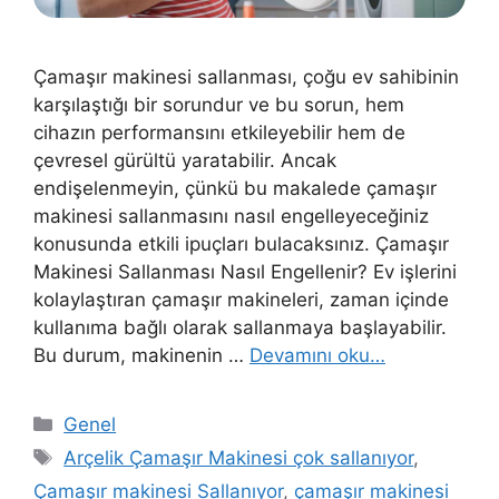
Çamaşır makinesi sallanması, çoğu ev sahibinin
karşılaştığı bir sorundur ve bu sorun, hem
cihazın performansını etkileyebilir hem de
çevresel gürültü yaratabilir. Ancak
endişelenmeyin, çünkü bu makalede çamaşır
makinesi sallanmasını nasıl engelleyeceğiniz
konusunda etkili ipuçları bulacaksınız. Çamaşır
Makinesi Sallanması Nasıl Engellenir? Ev işlerini
kolaylaştıran çamaşır makineleri, zaman içinde
kullanıma bağlı olarak sallanmaya başlayabilir.
Bu durum, makinenin …
Devamını oku…
Kategoriler
Genel
Etiketler
Arçelik Çamaşır Makinesi çok sallanıyor
,
Çamaşır makinesi Sallanıyor
,
çamaşır makinesi