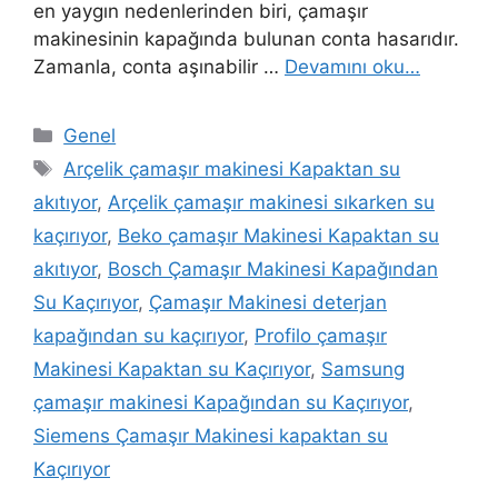
en yaygın nedenlerinden biri, çamaşır
makinesinin kapağında bulunan conta hasarıdır.
Zamanla, conta aşınabilir …
Devamını oku…
Kategoriler
Genel
Etiketler
Arçelik çamaşır makinesi Kapaktan su
akıtıyor
,
Arçelik çamaşır makinesi sıkarken su
kaçırıyor
,
Beko çamaşır Makinesi Kapaktan su
akıtıyor
,
Bosch Çamaşır Makinesi Kapağından
Su Kaçırıyor
,
Çamaşır Makinesi deterjan
kapağından su kaçırıyor
,
Profilo çamaşır
Makinesi Kapaktan su Kaçırıyor
,
Samsung
çamaşır makinesi Kapağından su Kaçırıyor
,
Siemens Çamaşır Makinesi kapaktan su
Kaçırıyor