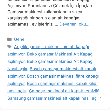
Açılmıyor: Sorunlarınızı Çözmek İçin İpuçları
Çamaşır makinesi kullanıcılarının sıkça
karşılaştığı bir sorun olan alt kapağın
açılmaması, ev işlerinizi …
Devamını oku…
Kategoriler
Genel
Etiketler
Arçelik çamaşır makinesinin alt kapağı
açılmıyor
,
Beko çamaşır Makinesi Alt Kapağı
açılmıyor
,
Beko çamaşır makinesi Alt Kapağı
Nasıl açılır
,
Bosch çamaşır makinesi alt kapak
açılmıyor
,
Bosch çamaşır makinesi filtre kapağı
açılmıyor
,
Bosch çamaşır makinesi kapak kilidi
nasıl açılır
,
Çamaşır makinesi alt kapak temizliği
,
Samsung çamaşır makinesi alt kapak nasıl açılır