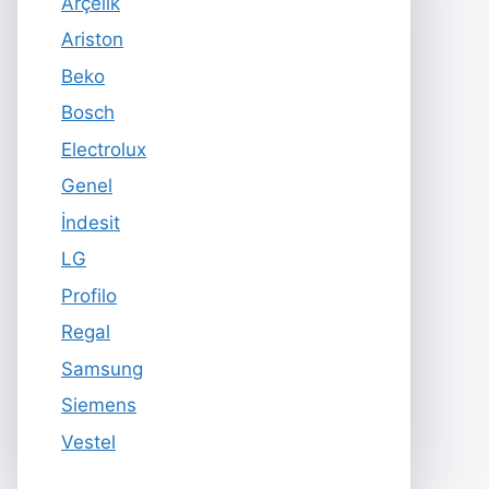
Arçelik
Ariston
Beko
Bosch
Electrolux
Genel
İndesit
LG
Profilo
Regal
Samsung
Siemens
Vestel