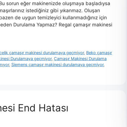
r. Bu sorun eğer makinenizde oluşmaya başladıysa
şırlarınız istediğiniz gibi yıkanmaz. Oluşan
azen de uygun temizleyici kullanmadığınız için
i Neden Durulama Yapmaz? Regal çamaşır makinesi
çelik çamaşır makinesi durulamaya geçmiyor
,
Beko çamaşır
inesi Durulamaya geçmiyor
,
Çamaşır Makinesi Durulama
mıyor
,
Siemens çamaşır makinesi durulamaya geçmiyor
,
esi End Hatası