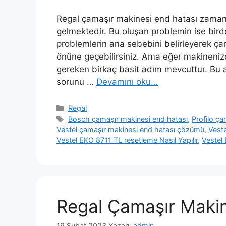
Regal çamaşır makinesi end hatası zaman
gelmektedir. Bu oluşan problemin ise bird
problemlerin ana sebebini belirleyerek ça
önüne geçebilirsiniz. Ama eğer makineniz
gereken birkaç basit adım mevcuttur. Bu ad
sorunu …
Devamını oku…
Kategoriler
Regal
Etiketler
Bosch çamaşır makinesi end hatası
,
Profilo ça
Vestel çamaşır makinesi end hatası çözümü
,
Veste
Vestel EKO 8711 TL resetleme Nasıl Yapılır
,
Vestel
Regal Çamaşır Makin
19 Şubat 2023
Yazarı:
admin