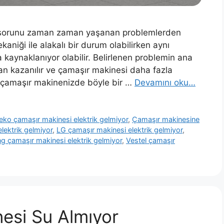
or sorunu zaman zaman yaşanan problemlerden
aniği ile alakalı bir durum olabilirken aynı
ynaklanıyor olabilir. Belirlenen problemin ana
an kazanılır ve çamaşır makinesi daha fazla
e çamaşır makinenizde böyle bir …
Devamını oku…
eko çamaşır makinesi elektrik gelmiyor
,
Çamaşır makinesine
lektrik gelmiyor
,
LG çamaşır makinesi elektrik gelmiyor
,
 çamaşır makinesi elektrik gelmiyor
,
Vestel çamaşır
esi Su Almıyor