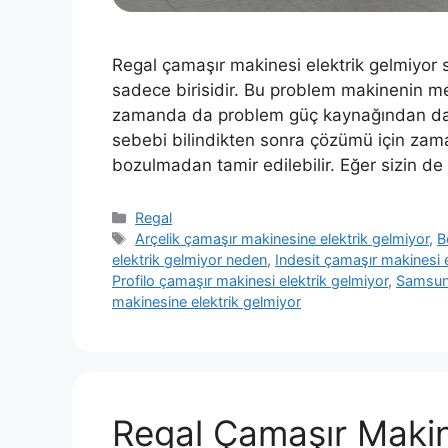
Regal çamaşır makinesi elektrik gelmiy
sadece birisidir. Bu problem makinenin mek
zamanda da problem güç kaynağından da ka
sebebi bilindikten sonra çözümü için zam
bozulmadan tamir edilebilir. Eğer sizin d
Kategoriler
Regal
Etiketler
Arçelik çamaşır makinesine elektrik gelmiyor
,
B
elektrik gelmiyor neden
,
Indesit çamaşır makinesi e
Profilo çamaşır makinesi elektrik gelmiyor
,
Samsung
makinesine elektrik gelmiyor
Regal Çamaşır Makin