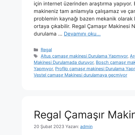
için internet üzerinden araştırma yapıyo
makineniz tam anlamıyla çalışamaz ve çama
problemin kaynağı bazen mekanik olarak b
ortaya çıkabilir. Regal Çamaşır Makines
durulama …
Devamını oku…
Kategoriler
Regal
Etiketler
Altus çamaşır makinesi Durulama Yapmıyor
,
Ar
Makinesi Durulamada duruyor
,
Bosch çamaşır mak
Yapmıyor
,
Profilo çamaşır makinesi Durulama Yap
Vestel çamaşır Makinesi durulamaya geçmiyor
Regal Çamaşır Makin
20 Şubat 2023
Yazarı:
admin