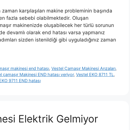
 zaman karşılaşılan makine probleminin başında
en fazla sebebi olabilmektedir. Oluşan
maşır makinenizde oluşabilecek her türlü sorunun
de devamlı olarak end hatası varsa yapmanız
ımları sizden istenildiği gibi uyguladığınız zaman
maşır makinesi end hatası
,
Vestel Çamaşır Makinesi Arızaları
,
l çamaşır Makinesi END hatası veriyor
,
Vestel EKO 8711 TL
,
 EKO 9711 END hatası
esi Elektrik Gelmiyor