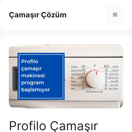
İçeriğe
atla
Çamaşır Çözüm
Menü
Profilo Çamaşır