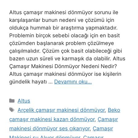
Altus çamaşır makinesi dönmüyor sorunu ile
karşılaşanlar bunun nedeni ve çözümü için
oldukça hummalı bir araştırma yapmaktadır.
Problemin birçok sebebi olacağı için en basit
çözümden başlanarak problem çözülmeye
çalışılmalıdır. Çözüm çok basit olabileceği gibi
bazen uzun süreli ve karmaşık da olabilir. Altus
Çamaşır Makinesi Dönmüyor Nedeni Nedir?
Altus çamaşır makinesi dönmüyor ise kişilerin
gündelik hayatı …
Devamını oku…
Kategoriler
Altus
Etiketler
Arçelik çamaşır makinesi dönmüyor
,
Beko
çamaşır makinesi kazan dönmüyor
,
Çamaşır
makinesi dönmüyor ses çıkarıyor
,
Çamaşır
Makinesi su Alıyor dönmüyor
,
Çamaşır