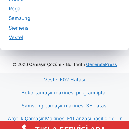
Regal
Samsung
Siemens
Vestel
© 2026 Çamaşır Çözüm
• Built with
GeneratePress
Vestel E02 Hatası
Beko çamaşır makinesi program iptali
Samsung çamaşır makinesi 3E hatası
Arçelik Çamaşır Makinesi F11 arızası nasıl giderilir