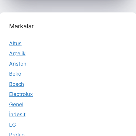
Markalar
Altus
Arçelik
Ariston
Beko
Bosch
Electrolux
Genel
İndesit
LG
Profilo