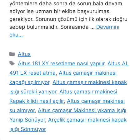
yöntemlere daha sonra da sorun hala devam
ediyor ise uzman bir ekibe başvurulması
gerekiyor. Sorunun çözümü için ilk olarak doğru
sebep bulunmalıdır. Sonrasında …
Devamını
oku…
Kategoriler
Altus
Etiketler
Altus 181 XY resetleme nasıl yapılır
,
Altus AL
491 LX reset atma
,
Altus çamaşır makinesi
kapağı açılmıyor
,
Altus çamaşır makinesi kapak
ışığı sürekli yanıyor
,
Altus çamaşır makinesi
Kapak kilidi nasıl açılır
,
Altus çamaşır makinesi
su almıyor
,
Altus çamaşır Makinesi yıkama Işığı
Yanıp Sönüyor
,
Arçelik çamaşır makinesi kapak
ışığı Sönmüyor