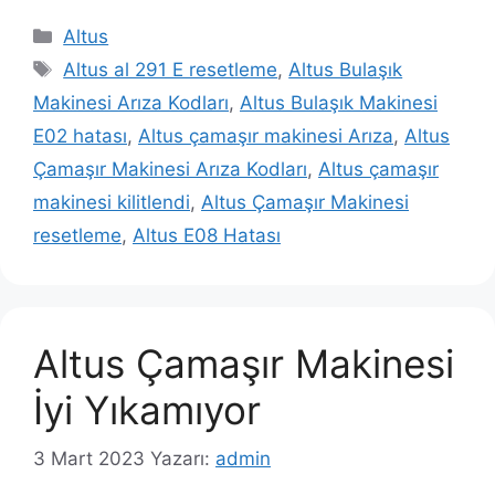
Kategoriler
Altus
Etiketler
Altus al 291 E resetleme
,
Altus Bulaşık
Makinesi Arıza Kodları
,
Altus Bulaşık Makinesi
E02 hatası
,
Altus çamaşır makinesi Arıza
,
Altus
Çamaşır Makinesi Arıza Kodları
,
Altus çamaşır
makinesi kilitlendi
,
Altus Çamaşır Makinesi
resetleme
,
Altus E08 Hatası
Altus Çamaşır Makinesi
İyi Yıkamıyor
3 Mart 2023
Yazarı:
admin