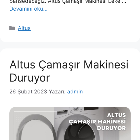
bahsedeceğiz. Altus Çamaşır Makinesi Leke …
Devamını oku…
Kategoriler
Altus
Altus Çamaşır Makinesi
Duruyor
26 Şubat 2023
Yazarı:
admin