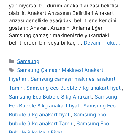
yanmıyorsa, bu durum anakart arızası belirtisi
olabilir. Anakart Arızasının Belirtileri Anakart
arızası genellikle aşağıdaki belirtilerle kendini
gösterir: Anakart Arızasını Anlama Eğer
Samsung çamaşır makinenizde yukarıdaki
belirtilerden biri veya birkaçı …
Devamını oku…
Kategoriler
Samsung
Etiketler
Samsung Çamaşır Makinesi Anakart
Fiyatları
,
Samsung çamaşır makinesi anakart
Tamiri
,
Samsung eco Bubble 7 kg anakart fiyatı
,
Samsung Eco Bubble 8 kg Anakart
,
Samsung
Eco Bubble 8 kg anakart fiyatı
,
Samsung Eco
Bubble 9 kg anakart fiyatı
,
Samsung eco
bubble 9 kg anakart Tamiri
,
Samsung Eco
Bubble 9 kg Kart Fiyatı