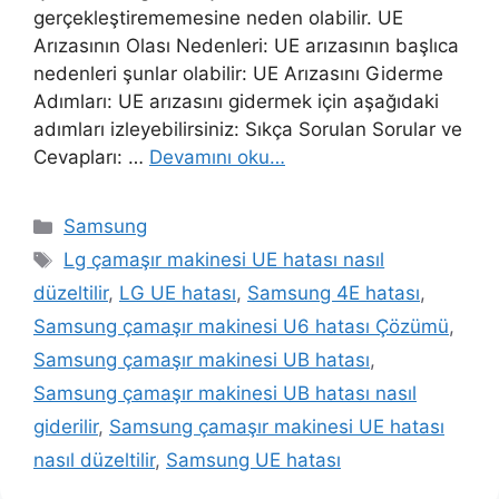
gerçekleştirememesine neden olabilir. UE
Arızasının Olası Nedenleri: UE arızasının başlıca
nedenleri şunlar olabilir: UE Arızasını Giderme
Adımları: UE arızasını gidermek için aşağıdaki
adımları izleyebilirsiniz: Sıkça Sorulan Sorular ve
Cevapları: …
Devamını oku…
Kategoriler
Samsung
Etiketler
Lg çamaşır makinesi UE hatası nasıl
düzeltilir
,
LG UE hatası
,
Samsung 4E hatası
,
Samsung çamaşır makinesi U6 hatası Çözümü
,
Samsung çamaşır makinesi UB hatası
,
Samsung çamaşır makinesi UB hatası nasıl
giderilir
,
Samsung çamaşır makinesi UE hatası
nasıl düzeltilir
,
Samsung UE hatası