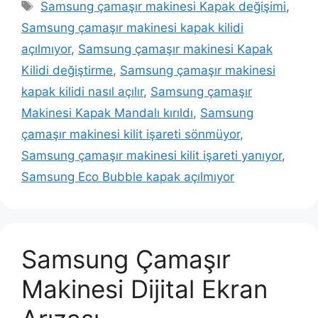
Etiketler
Samsung çamaşır makinesi Kapak değişimi
,
Samsung çamaşır makinesi kapak kilidi
açılmıyor
,
Samsung çamaşır makinesi Kapak
Kilidi değiştirme
,
Samsung çamaşır makinesi
kapak kilidi nasıl açılır
,
Samsung çamaşır
Makinesi Kapak Mandalı kırıldı
,
Samsung
çamaşır makinesi kilit işareti sönmüyor
,
Samsung çamaşır makinesi kilit işareti yanıyor
,
Samsung Eco Bubble kapak açılmıyor
Samsung Çamaşır
Makinesi Dijital Ekran