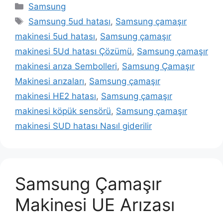
Kategoriler
Samsung
Etiketler
Samsung 5ud hatası
,
Samsung çamaşır
makinesi 5ud hatası
,
Samsung çamaşır
makinesi 5Ud hatası Çözümü
,
Samsung çamaşır
makinesi arıza Sembolleri
,
Samsung Çamaşır
Makinesi arızaları
,
Samsung çamaşır
makinesi HE2 hatası
,
Samsung çamaşır
makinesi köpük sensörü
,
Samsung çamaşır
makinesi SUD hatası Nasıl giderilir
Samsung Çamaşır
Makinesi UE Arızası