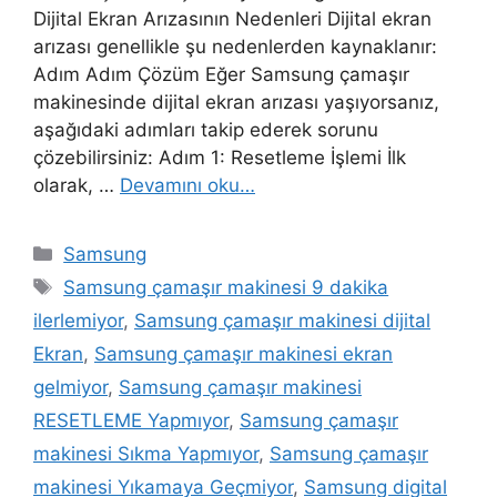
Dijital Ekran Arızasının Nedenleri Dijital ekran
arızası genellikle şu nedenlerden kaynaklanır:
Adım Adım Çözüm Eğer Samsung çamaşır
makinesinde dijital ekran arızası yaşıyorsanız,
aşağıdaki adımları takip ederek sorunu
çözebilirsiniz: Adım 1: Resetleme İşlemi İlk
olarak, …
Devamını oku…
Kategoriler
Samsung
Etiketler
Samsung çamaşır makinesi 9 dakika
ilerlemiyor
,
Samsung çamaşır makinesi dijital
Ekran
,
Samsung çamaşır makinesi ekran
gelmiyor
,
Samsung çamaşır makinesi
RESETLEME Yapmıyor
,
Samsung çamaşır
makinesi Sıkma Yapmıyor
,
Samsung çamaşır
makinesi Yıkamaya Geçmiyor
,
Samsung digital