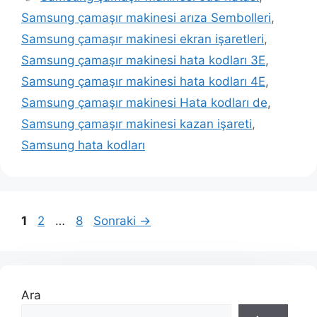
Samsung çamaşır makinesi arıza Sembolleri
,
Samsung çamaşır makinesi ekran işaretleri
,
Samsung çamaşır makinesi hata kodları 3E
,
Samsung çamaşır makinesi hata kodları 4E
,
Samsung çamaşır makinesi Hata kodları de
,
Samsung çamaşır makinesi kazan işareti
,
Samsung hata kodları
Sayfa
Sayfa
Sayfa
1
2
…
8
Sonraki
→
Ara