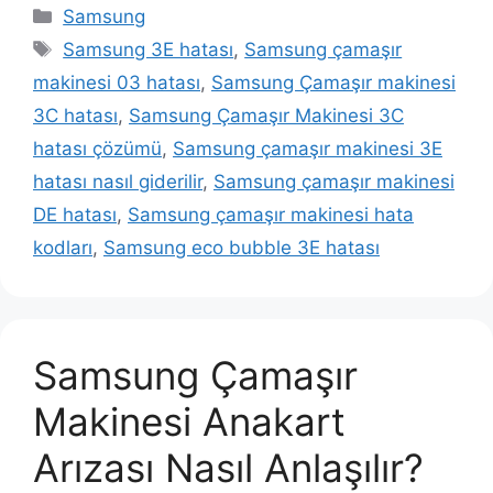
Kategoriler
Samsung
Etiketler
Samsung 3E hatası
,
Samsung çamaşır
makinesi 03 hatası
,
Samsung Çamaşır makinesi
3C hatası
,
Samsung Çamaşır Makinesi 3C
hatası çözümü
,
Samsung çamaşır makinesi 3E
hatası nasıl giderilir
,
Samsung çamaşır makinesi
DE hatası
,
Samsung çamaşır makinesi hata
kodları
,
Samsung eco bubble 3E hatası
Samsung Çamaşır
Makinesi Anakart
Arızası Nasıl Anlaşılır?