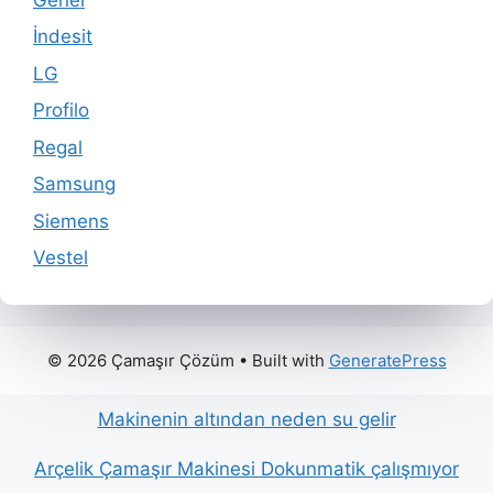
İndesit
LG
Profilo
Regal
Samsung
Siemens
Vestel
© 2026 Çamaşır Çözüm
• Built with
GeneratePress
Makinenin altından neden su gelir
Arçelik Çamaşır Makinesi Dokunmatik çalışmıyor