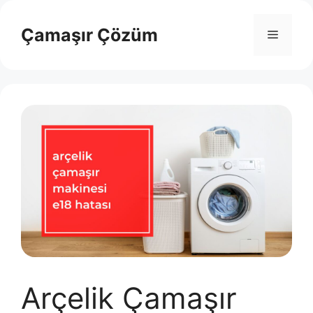
İçeriğe
atla
Çamaşır Çözüm
Menü
Arçelik Çamaşır