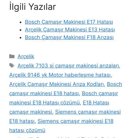
İlgili Yazılar
Bosch Çamaşır Makinesi E17 Hatası
Arçelik Çamaşır Makinesi E13 Hatası
Bosch Çamaşır Makinesi F18 Arızası
Kategoriler
Arçelik
Etiketler
Arçelik 7103 sj çamaşır makinesi arızaları
,
Arçelik 9146 yk Motor haberleşme hatası
,
Arçelik Çamaşır Makinesi Arıza Kodları
,
Bosch
çamaşır makinesi E18 hatası
,
Bosch çamaşır
makinesi E18 Hatası çözümü
,
E18 Hatası
çamaşır makinesi
,
Siemens çamaşır makinesi
E18 hatası
,
Siemens çamaşır makinesi E18
hatası çözümü