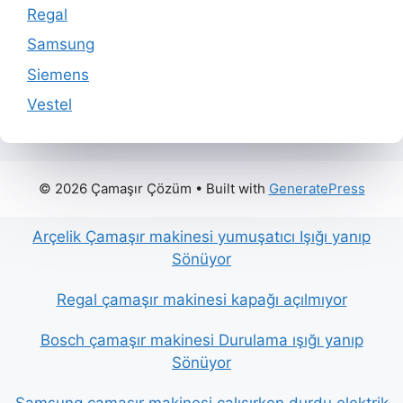
Regal
Samsung
Siemens
Vestel
© 2026 Çamaşır Çözüm
• Built with
GeneratePress
Arçelik Çamaşır makinesi yumuşatıcı Işığı yanıp
Sönüyor
Regal çamaşır makinesi kapağı açılmıyor
Bosch çamaşır makinesi Durulama ışığı yanıp
Sönüyor