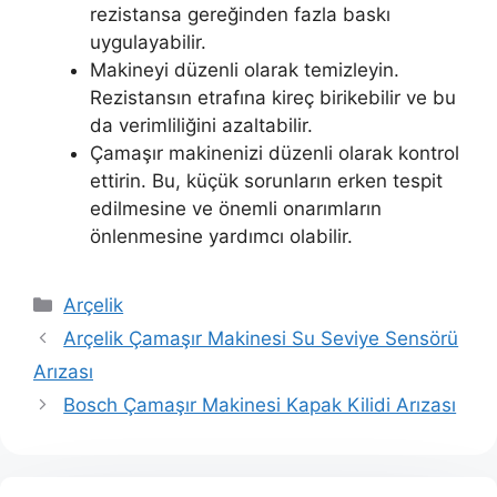
rezistansa gereğinden fazla baskı
uygulayabilir.
Makineyi düzenli olarak temizleyin.
Rezistansın etrafına kireç birikebilir ve bu
da verimliliğini azaltabilir.
Çamaşır makinenizi düzenli olarak kontrol
ettirin. Bu, küçük sorunların erken tespit
edilmesine ve önemli onarımların
önlenmesine yardımcı olabilir.
Kategoriler
Arçelik
Arçelik Çamaşır Makinesi Su Seviye Sensörü
Arızası
Bosch Çamaşır Makinesi Kapak Kilidi Arızası