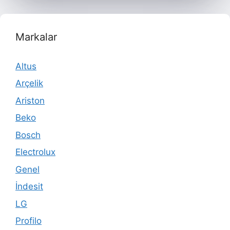
Markalar
Altus
Arçelik
Ariston
Beko
Bosch
Electrolux
Genel
İndesit
LG
Profilo