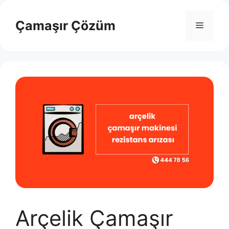
İçeriğe
atla
Çamaşır Çözüm
Menü
Arçelik Çamaşır