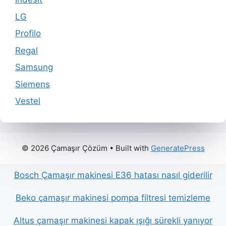
LG
Profilo
Regal
Samsung
Siemens
Vestel
© 2026 Çamaşır Çözüm
• Built with
GeneratePress
Bosch Çamaşır makinesi E36 hatası nasıl giderilir
Beko çamaşır makinesi pompa filtresi temizleme
Altus çamaşır makinesi kapak ışığı sürekli yanıyor