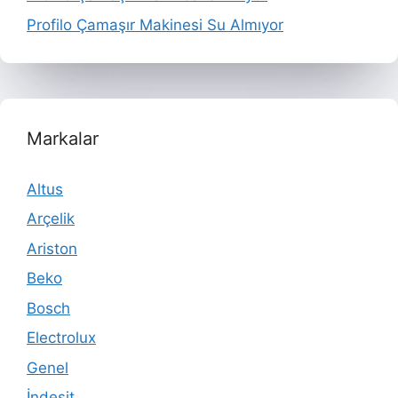
Profilo Çamaşır Makinesi Su Almıyor
Markalar
Altus
Arçelik
Ariston
Beko
Bosch
Electrolux
Genel
İndesit