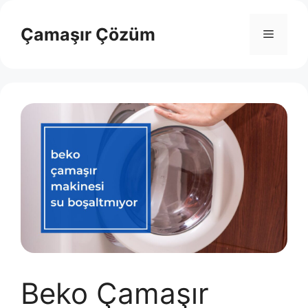
İçeriğe
atla
Çamaşır Çözüm
Menü
Beko Çamaşır