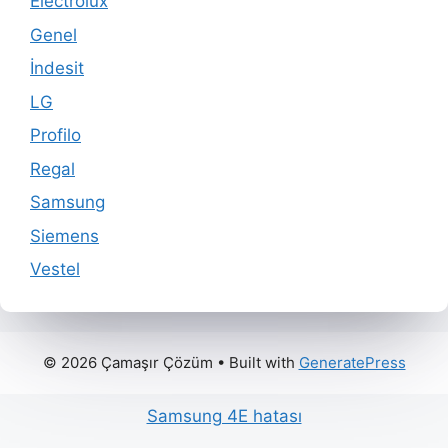
Electrolux
Genel
İndesit
LG
Profilo
Regal
Samsung
Siemens
Vestel
© 2026 Çamaşır Çözüm
• Built with
GeneratePress
Samsung 4E hatası