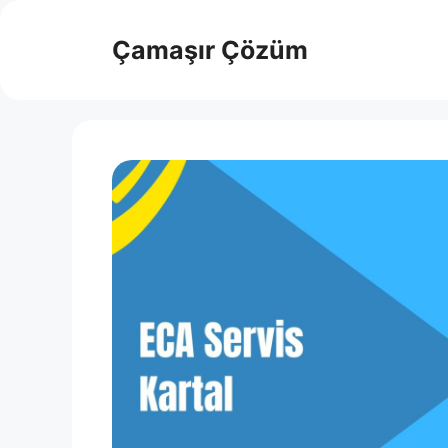
İçeriğe
atla
Çamaşır Çözüm