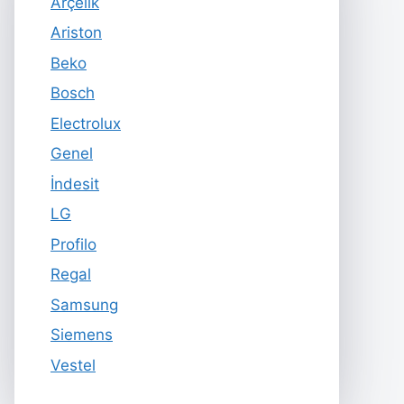
Arçelik
Ariston
Beko
Bosch
Electrolux
Genel
İndesit
LG
Profilo
Regal
Samsung
Siemens
Vestel