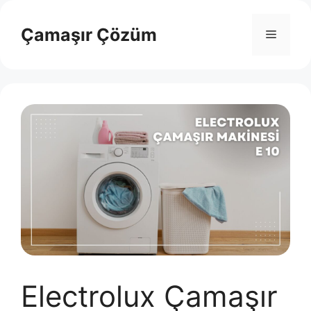
İçeriğe
atla
Çamaşır Çözüm
Menü
Electrolux Çamaşır