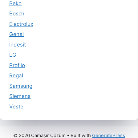
Beko
Bosch
Electrolux
Genel
İndesit
LG
Profilo
Regal
Samsung
Siemens
Vestel
© 2026 Çamaşır Çözüm
• Built with
GeneratePress