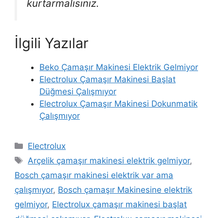
kurtarmalısınız.
İlgili Yazılar
Beko Çamaşır Makinesi Elektrik Gelmiyor
Electrolux Çamaşır Makinesi Başlat
Düğmesi Çalışmıyor
Electrolux Çamaşır Makinesi Dokunmatik
Çalışmıyor
Kategoriler
Electrolux
Etiketler
Arçelik çamaşır makinesi elektrik gelmiyor
,
Bosch çamaşır makinesi elektrik var ama
çalışmıyor
,
Bosch çamaşır Makinesine elektrik
gelmiyor
,
Electrolux çamaşır makinesi başlat