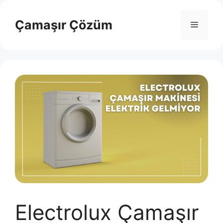
İçeriğe
atla
Çamaşır Çözüm
Menü
Electrolux Çamaşır