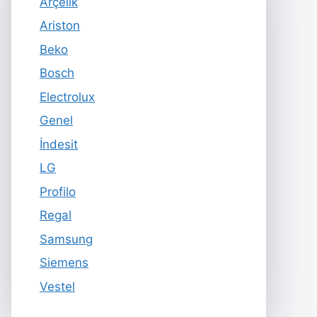
Arçelik
Ariston
Beko
Bosch
Electrolux
Genel
İndesit
LG
Profilo
Regal
Samsung
Siemens
Vestel