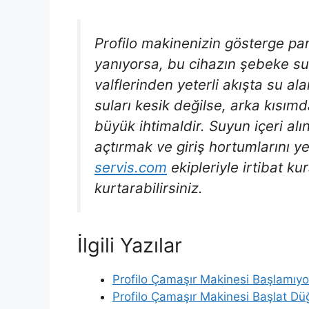
Profilo makinenizin gösterge p
yanıyorsa, bu cihazın şebeke su
valflerinden yeterli akışta su al
suları kesik değilse, arka kısımd
büyük ihtimaldir. Suyun içeri alı
açtırmak ve giriş hortumlarını y
servis.com
ekipleriyle irtibat k
kurtarabilirsiniz.
İlgili Yazılar
Profilo Çamaşır Makinesi Başlamıyo
Profilo Çamaşır Makinesi Başlat Dü