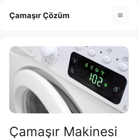
İçeriğe
atla
Çamaşır Çözüm
Menü
Çamaşır Makinesi