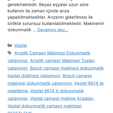
gerekmektedir. Beyaz eşyalar uzun süre
kullanım ile zaman içinde arıza
yapabilmektedirler. Arızanın giderilmesi ile
birlikte sorunsuz kullanılabilmektedir. Makinenin
dokunmatik …
Devamını oku…
Kategoriler
Vestel
Etiketler
Arçelik Çamaşır Makinesi Dokunmatik
çalışmıyor
,
Arçelik çamaşır Makinesi Tuşları
çalışmıyor
,
Bosch çamaşır makinesi dokunmatik
başlat düğmesi çalışmıyor
,
Bosch çamaşır
makinesi dokunmatik çalışmıyor
,
Vestel 9614 te
resetleme
,
Vestel 9614 tt dokunmatik
çalışmıyor
,
Vestel çamaşır makine Arızaları
,
Vestel dokunmatik çamaşır makinesi