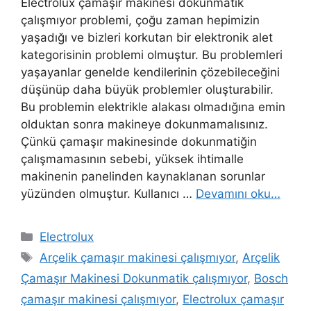
Electrolux çamaşır makinesi dokunmatik
çalışmıyor problemi, çoğu zaman hepimizin
yaşadığı ve bizleri korkutan bir elektronik alet
kategorisinin problemi olmuştur. Bu problemleri
yaşayanlar genelde kendilerinin çözebileceğini
düşünüp daha büyük problemler oluşturabilir.
Bu problemin elektrikle alakası olmadığına emin
olduktan sonra makineye dokunmamalısınız.
Çünkü çamaşır makinesinde dokunmatiğin
çalışmamasının sebebi, yüksek ihtimalle
makinenin panelinden kaynaklanan sorunlar
yüzünden olmuştur. Kullanıcı …
Devamını oku…
Kategoriler
Electrolux
Etiketler
Arçelik çamaşır makinesi çalışmıyor
,
Arçelik
Çamaşır Makinesi Dokunmatik çalışmıyor
,
Bosch
çamaşır makinesi çalışmıyor
,
Electrolux çamaşır