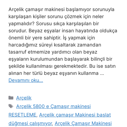
Arçelik çamaşır makinesi başlamıyor sorunuyla
karşılaşan kişiler sorunu çözmek için neler
yapmalıdır? Sorusu sıkça karşılaşılan bir
sorudur. Beyaz eşyalar insan hayatında oldukça
önemli bir yere sahiptir. İş yapmak için
harcadığımız süreyi kısaltarak zamandan
tasarruf etmemize yardımcı olan beyaz
eşyaların kurulumundan başlayarak bilinçli bir
şekilde kullanılması gerekmektedir. Bu ise satın
alınan her türlü beyaz eşyanın kullanma …
Devamını oku…
Kategoriler
Arçelik
Etiketler
Arçelik 5800 e Çamaşır makinesi
RESETLEME
,
Arçelik çamaşır Makinesi başlat
düğmesi çalışmıyor
,
Arçelik Çamaşır Makinesi