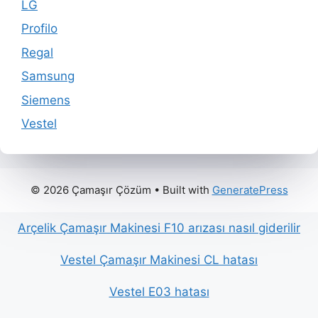
LG
Profilo
Regal
Samsung
Siemens
Vestel
© 2026 Çamaşır Çözüm
• Built with
GeneratePress
Arçelik Çamaşır Makinesi F10 arızası nasıl giderilir
Vestel Çamaşır Makinesi CL hatası
Vestel E03 hatası