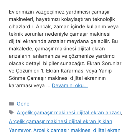
Evlerimizin vazgeçilmez yardımcısı çamaşır
makineleri, hayatımızı kolaylaştıran teknolojik
cihazlardır. Ancak, zaman içinde kullanım veya
teknik sorunlar nedeniyle çamaşır makinesi
dijital ekranında arızalar meydana gelebilir. Bu
makalede, çamaşır makinesi dijital ekran
arızalarını anlamanıza ve çözmenize yardımcı
olacak detaylı bilgiler sunacağız. Ekran Sorunları
ve Çözümleri 1. Ekran Kararması veya Yanıp
Sönme Çamaşır makinesi dijital ekranının
kararması veya …
Devamını oku…
Kategoriler
Genel
Etiketler
Arçelik çamaşır makinesi dijital ekran arızası
,
Arçelik çamaşır makinesi dijital ekran Işıkları
Yanmıyor
,
Arçelik çamaşır makinesi dijital ekran