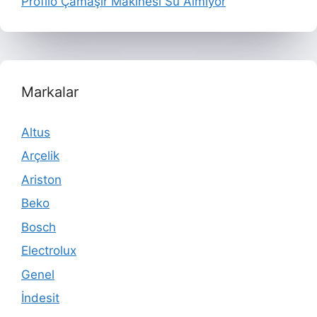
Profilo Çamaşır Makinesi Su Almıyor
Markalar
Altus
Arçelik
Ariston
Beko
Bosch
Electrolux
Genel
İndesit