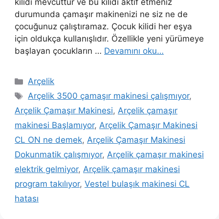
kilidi mevcuttur ve bu kilidi aktif etmeniz
durumunda çamaşır makinenizi ne siz ne de
çocuğunuz çalıştıramaz. Çocuk kilidi her eşya
için oldukça kullanışlıdır. Özellikle yeni yürümeye
başlayan çocukların …
Devamını oku…
Kategoriler
Arçelik
Etiketler
Arçelik 3500 çamaşır makinesi çalışmıyor
,
Arçelik Çamaşır Makinesi
,
Arçelik çamaşır
makinesi Başlamıyor
,
Arçelik Çamaşır Makinesi
CL ON ne demek
,
Arçelik Çamaşır Makinesi
Dokunmatik çalışmıyor
,
Arçelik çamaşır makinesi
elektrik gelmiyor
,
Arçelik çamaşır makinesi
program takılıyor
,
Vestel bulaşık makinesi CL
hatası