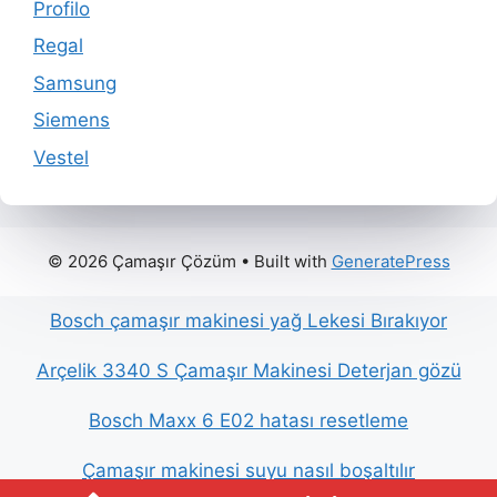
Profilo
Regal
Samsung
Siemens
Vestel
© 2026 Çamaşır Çözüm
• Built with
GeneratePress
Bosch çamaşır makinesi yağ Lekesi Bırakıyor
Arçelik 3340 S Çamaşır Makinesi Deterjan gözü
Bosch Maxx 6 E02 hatası resetleme
Çamaşır makinesi suyu nasıl boşaltılır