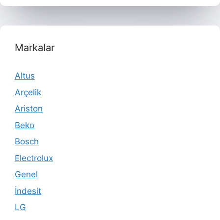
Markalar
Altus
Arçelik
Ariston
Beko
Bosch
Electrolux
Genel
İndesit
LG