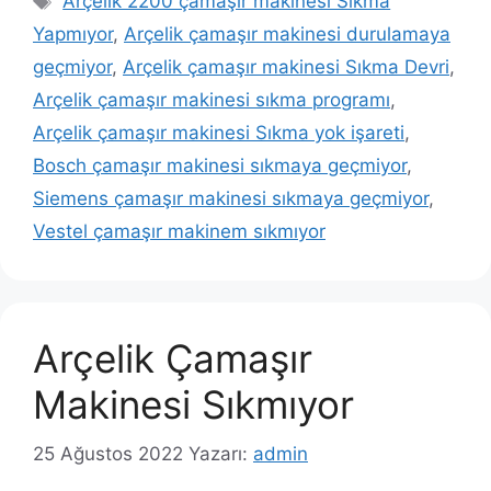
Arçelik 2200 çamaşır makinesi Sıkma
Yapmıyor
,
Arçelik çamaşır makinesi durulamaya
geçmiyor
,
Arçelik çamaşır makinesi Sıkma Devri
,
Arçelik çamaşır makinesi sıkma programı
,
Arçelik çamaşır makinesi Sıkma yok işareti
,
Bosch çamaşır makinesi sıkmaya geçmiyor
,
Siemens çamaşır makinesi sıkmaya geçmiyor
,
Vestel çamaşır makinem sıkmıyor
Arçelik Çamaşır
Makinesi Sıkmıyor
25 Ağustos 2022
Yazarı:
admin