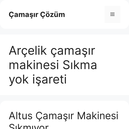
İçeriğe
atla
Çamaşır Çözüm
Menü
Arçelik çamaşır
makinesi Sıkma
yok işareti
Altus Çamaşır Makinesi
Sıkmıyor