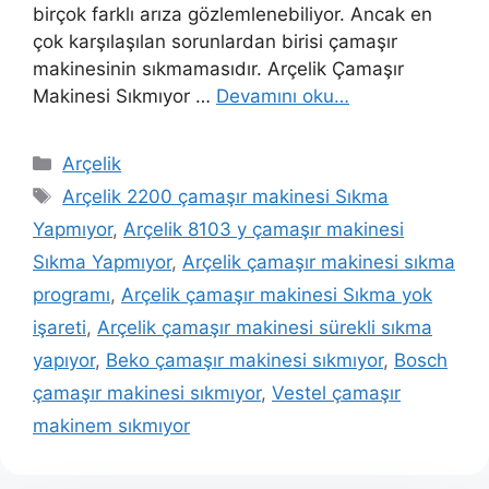
birçok farklı arıza gözlemlenebiliyor. Ancak en
çok karşılaşılan sorunlardan birisi çamaşır
makinesinin sıkmamasıdır. Arçelik Çamaşır
Makinesi Sıkmıyor …
Devamını oku…
Kategoriler
Arçelik
Etiketler
Arçelik 2200 çamaşır makinesi Sıkma
Yapmıyor
,
Arçelik 8103 y çamaşır makinesi
Sıkma Yapmıyor
,
Arçelik çamaşır makinesi sıkma
programı
,
Arçelik çamaşır makinesi Sıkma yok
işareti
,
Arçelik çamaşır makinesi sürekli sıkma
yapıyor
,
Beko çamaşır makinesi sıkmıyor
,
Bosch
çamaşır makinesi sıkmıyor
,
Vestel çamaşır
makinem sıkmıyor