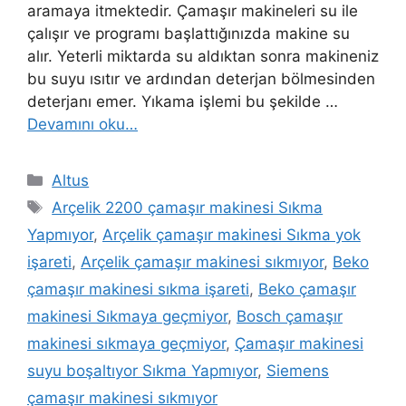
aramaya itmektedir. Çamaşır makineleri su ile
çalışır ve programı başlattığınızda makine su
alır. Yeterli miktarda su aldıktan sonra makineniz
bu suyu ısıtır ve ardından deterjan bölmesinden
deterjanı emer. Yıkama işlemi bu şekilde …
Devamını oku…
Kategoriler
Altus
Etiketler
Arçelik 2200 çamaşır makinesi Sıkma
Yapmıyor
,
Arçelik çamaşır makinesi Sıkma yok
işareti
,
Arçelik çamaşır makinesi sıkmıyor
,
Beko
çamaşır makinesi sıkma işareti
,
Beko çamaşır
makinesi Sıkmaya geçmiyor
,
Bosch çamaşır
makinesi sıkmaya geçmiyor
,
Çamaşır makinesi
suyu boşaltıyor Sıkma Yapmıyor
,
Siemens
çamaşır makinesi sıkmıyor