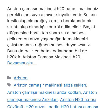
Ariston çamaşır makinesi h20 hatası makineniz
gerekli olan suyu almıyor sinyalini verir. Suların
kesik olup olmadığı ya da su borularında bir
sıkıntı olup olmadığı kontrol edilmelidir. Başlat
düğmesine bastıktan sonra su alma sesi
gelirken bu arıza yaşandığında makinenizi
çalıştırmanıza rağmen su sesi duymazsınız.
Bunu da belirten hata kodlarından biri de
h20’dir. Ariston Çamaşır Makinesi h20 …
Devamını oku…
Kategoriler
Ariston
Etiketler
Ariston çamaşır makinesi arıza ışıkları
,
Ariston çamaşır makinesi arıza Kodları
,
Ariston
çamaşır makinesi Arızaları
,
Ariston H20 hatası
Çözümü
,
H20 arızası nedir
,
H20 hatası çamaşır