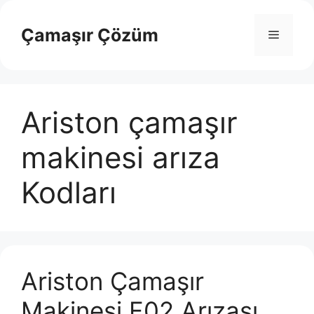
İçeriğe
atla
Çamaşır Çözüm
Menü
Ariston çamaşır
makinesi arıza
Kodları
Ariston Çamaşır
Makinesi F02 Arızası