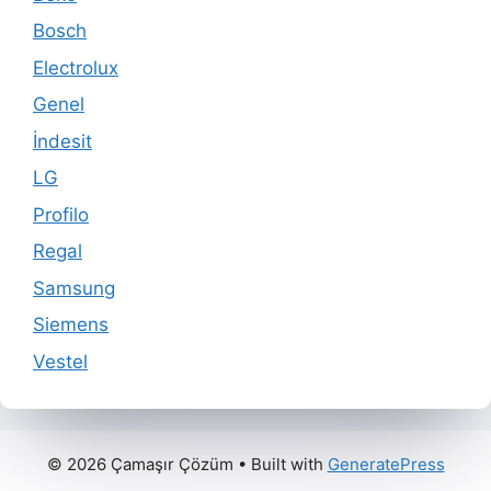
Bosch
Electrolux
Genel
İndesit
LG
Profilo
Regal
Samsung
Siemens
Vestel
© 2026 Çamaşır Çözüm
• Built with
GeneratePress