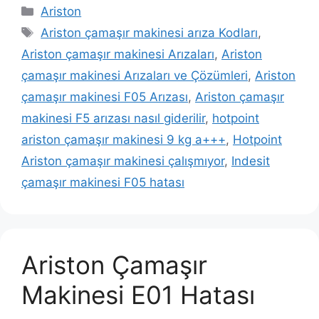
Kategoriler
Ariston
Etiketler
Ariston çamaşır makinesi arıza Kodları
,
Ariston çamaşır makinesi Arızaları
,
Ariston
çamaşır makinesi Arızaları ve Çözümleri
,
Ariston
çamaşır makinesi F05 Arızası
,
Ariston çamaşır
makinesi F5 arızası nasıl giderilir
,
hotpoint
ariston çamaşır makinesi 9 kg a+++
,
Hotpoint
Ariston çamaşır makinesi çalışmıyor
,
Indesit
çamaşır makinesi F05 hatası
Ariston Çamaşır
Makinesi E01 Hatası