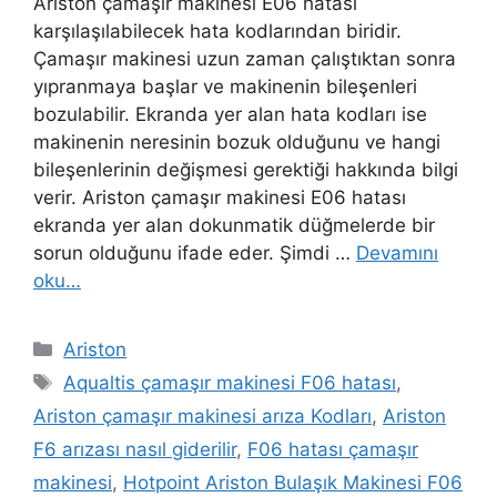
Ariston çamaşır makinesi E06 hatası
karşılaşılabilecek hata kodlarından biridir.
Çamaşır makinesi uzun zaman çalıştıktan sonra
yıpranmaya başlar ve makinenin bileşenleri
bozulabilir. Ekranda yer alan hata kodları ise
makinenin neresinin bozuk olduğunu ve hangi
bileşenlerinin değişmesi gerektiği hakkında bilgi
verir. Ariston çamaşır makinesi E06 hatası
ekranda yer alan dokunmatik düğmelerde bir
sorun olduğunu ifade eder. Şimdi …
Devamını
oku…
Kategoriler
Ariston
Etiketler
Aqualtis çamaşır makinesi F06 hatası
,
Ariston çamaşır makinesi arıza Kodları
,
Ariston
F6 arızası nasıl giderilir
,
F06 hatası çamaşır
makinesi
,
Hotpoint Ariston Bulaşık Makinesi F06