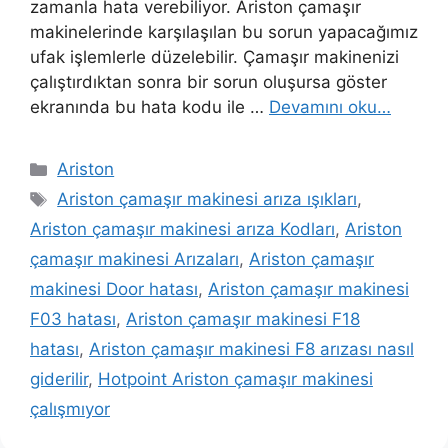
zamanla hata verebiliyor. Ariston çamaşır
makinelerinde karşılaşılan bu sorun yapacağımız
ufak işlemlerle düzelebilir. Çamaşır makinenizi
çalıştırdıktan sonra bir sorun oluşursa göster
ekranında bu hata kodu ile …
Devamını oku…
Kategoriler
Ariston
Etiketler
Ariston çamaşır makinesi arıza ışıkları
,
Ariston çamaşır makinesi arıza Kodları
,
Ariston
çamaşır makinesi Arızaları
,
Ariston çamaşır
makinesi Door hatası
,
Ariston çamaşır makinesi
F03 hatası
,
Ariston çamaşır makinesi F18
hatası
,
Ariston çamaşır makinesi F8 arızası nasıl
giderilir
,
Hotpoint Ariston çamaşır makinesi
çalışmıyor