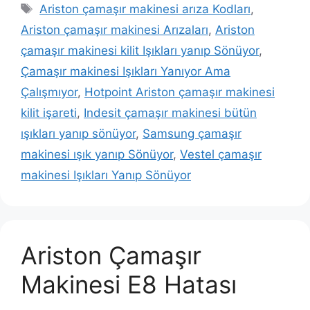
Etiketler
Ariston çamaşır makinesi arıza Kodları
,
Ariston çamaşır makinesi Arızaları
,
Ariston
çamaşır makinesi kilit Işıkları yanıp Sönüyor
,
Çamaşır makinesi Işıkları Yanıyor Ama
Çalışmıyor
,
Hotpoint Ariston çamaşır makinesi
kilit işareti
,
Indesit çamaşır makinesi bütün
ışıkları yanıp sönüyor
,
Samsung çamaşır
makinesi ışık yanıp Sönüyor
,
Vestel çamaşır
makinesi Işıkları Yanıp Sönüyor
Ariston Çamaşır
Makinesi E8 Hatası