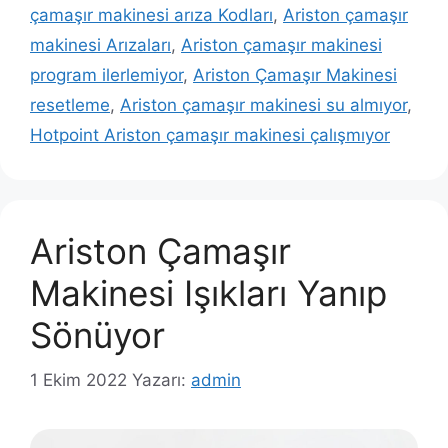
çamaşır makinesi arıza Kodları
,
Ariston çamaşır
makinesi Arızaları
,
Ariston çamaşır makinesi
program ilerlemiyor
,
Ariston Çamaşır Makinesi
resetleme
,
Ariston çamaşır makinesi su almıyor
,
Hotpoint Ariston çamaşır makinesi çalışmıyor
Ariston Çamaşır
Makinesi Işıkları Yanıp
Sönüyor
1 Ekim 2022
Yazarı:
admin