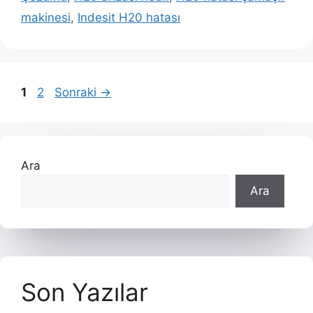
makinesi
,
Indesit H20 hatası
Sayfa
Sayfa
1
2
Sonraki
→
Ara
Ara
Son Yazılar