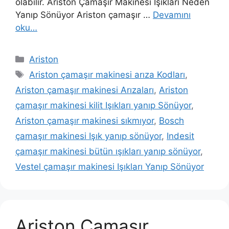
olabilir. Ariston Çamaşır Makinesi Işıkları Neden
Yanıp Sönüyor Ariston çamaşır …
Devamını
oku…
Kategoriler
Ariston
Etiketler
Ariston çamaşır makinesi arıza Kodları
,
Ariston çamaşır makinesi Arızaları
,
Ariston
çamaşır makinesi kilit Işıkları yanıp Sönüyor
,
Ariston çamaşır makinesi sıkmıyor
,
Bosch
çamaşır makinesi Işık yanıp sönüyor
,
Indesit
çamaşır makinesi bütün ışıkları yanıp sönüyor
,
Vestel çamaşır makinesi Işıkları Yanıp Sönüyor
Ariston Çamaşır