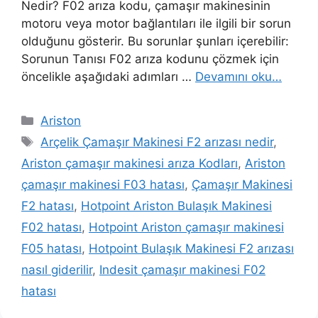
Nedir? F02 arıza kodu, çamaşır makinesinin
motoru veya motor bağlantıları ile ilgili bir sorun
olduğunu gösterir. Bu sorunlar şunları içerebilir:
Sorunun Tanısı F02 arıza kodunu çözmek için
öncelikle aşağıdaki adımları …
Devamını oku…
Kategoriler
Ariston
Etiketler
Arçelik Çamaşır Makinesi F2 arızası nedir
,
Ariston çamaşır makinesi arıza Kodları
,
Ariston
çamaşır makinesi F03 hatası
,
Çamaşır Makinesi
F2 hatası
,
Hotpoint Ariston Bulaşık Makinesi
F02 hatası
,
Hotpoint Ariston çamaşır makinesi
F05 hatası
,
Hotpoint Bulaşık Makinesi F2 arızası
nasıl giderilir
,
Indesit çamaşır makinesi F02
hatası