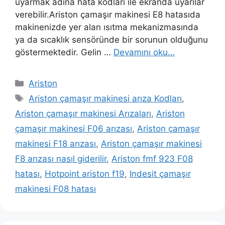
uyarmak adına hata kodları ile ekranda uyarılar
verebilir.Ariston çamaşır makinesi E8 hatasıda
makinenizde yer alan ısıtma mekanizmasında
ya da sıcaklık sensöründe bir sorunun olduğunu
göstermektedir. Gelin …
Devamını oku…
Kategoriler
Ariston
Etiketler
Ariston çamaşır makinesi arıza Kodları
,
Ariston çamaşır makinesi Arızaları
,
Ariston
çamaşır makinesi F06 arızası
,
Ariston çamaşır
makinesi F18 arızası
,
Ariston çamaşır makinesi
F8 arızası nasıl giderilir
,
Ariston fmf 923 F08
hatası
,
Hotpoint ariston f19
,
Indesit çamaşır
makinesi F08 hatası