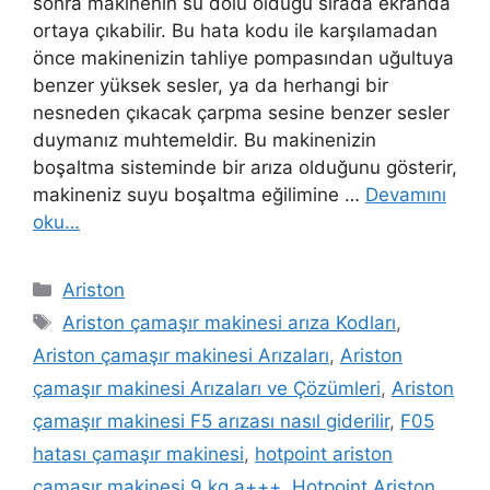
sonra makinenin su dolu olduğu sırada ekranda
ortaya çıkabilir. Bu hata kodu ile karşılamadan
önce makinenizin tahliye pompasından uğultuya
benzer yüksek sesler, ya da herhangi bir
nesneden çıkacak çarpma sesine benzer sesler
duymanız muhtemeldir. Bu makinenizin
boşaltma sisteminde bir arıza olduğunu gösterir,
makineniz suyu boşaltma eğilimine …
Devamını
oku…
Kategoriler
Ariston
Etiketler
Ariston çamaşır makinesi arıza Kodları
,
Ariston çamaşır makinesi Arızaları
,
Ariston
çamaşır makinesi Arızaları ve Çözümleri
,
Ariston
çamaşır makinesi F5 arızası nasıl giderilir
,
F05
hatası çamaşır makinesi
,
hotpoint ariston
çamaşır makinesi 9 kg a+++
,
Hotpoint Ariston