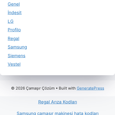
Genel
İndesit
LG
Profilo
Regal
Samsung
Siemens
Vestel
© 2026 Çamaşır Çözüm
• Built with
GeneratePress
Regal Arıza Kodları
Samsung çamaşır makinesi hata kodları