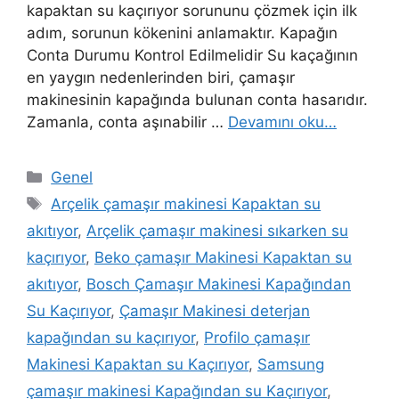
kapaktan su kaçırıyor sorununu çözmek için ilk
adım, sorunun kökenini anlamaktır. Kapağın
Conta Durumu Kontrol Edilmelidir Su kaçağının
en yaygın nedenlerinden biri, çamaşır
makinesinin kapağında bulunan conta hasarıdır.
Zamanla, conta aşınabilir …
Devamını oku…
Kategoriler
Genel
Etiketler
Arçelik çamaşır makinesi Kapaktan su
akıtıyor
,
Arçelik çamaşır makinesi sıkarken su
kaçırıyor
,
Beko çamaşır Makinesi Kapaktan su
akıtıyor
,
Bosch Çamaşır Makinesi Kapağından
Su Kaçırıyor
,
Çamaşır Makinesi deterjan
kapağından su kaçırıyor
,
Profilo çamaşır
Makinesi Kapaktan su Kaçırıyor
,
Samsung
çamaşır makinesi Kapağından su Kaçırıyor
,