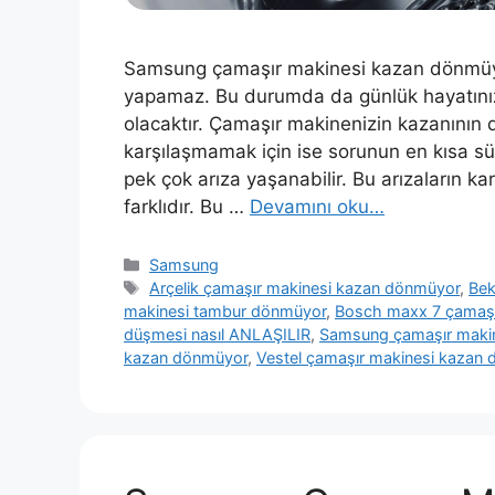
Samsung çamaşır makinesi kazan dönmüyo
yapamaz. Bu durumda da günlük hayatınız
olacaktır. Çamaşır makinenizin kazanının
karşılaşmamak için ise sorunun en kısa s
pek çok arıza yaşanabilir. Bu arızaların k
farklıdır. Bu …
Devamını oku…
Kategoriler
Samsung
Etiketler
Arçelik çamaşır makinesi kazan dönmüyor
,
Bek
makinesi tambur dönmüyor
,
Bosch maxx 7 çamaşı
düşmesi nasıl ANLAŞILIR
,
Samsung çamaşır maki
kazan dönmüyor
,
Vestel çamaşır makinesi kazan