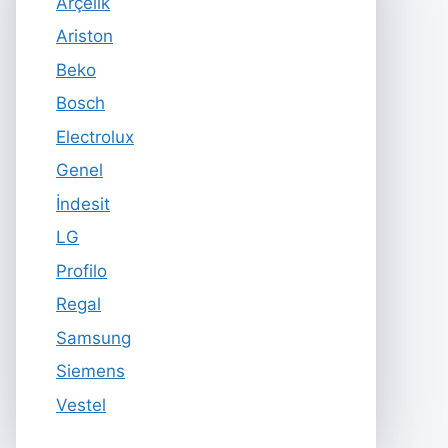
Arçelik
Ariston
Beko
Bosch
Electrolux
Genel
İndesit
LG
Profilo
Regal
Samsung
Siemens
Vestel