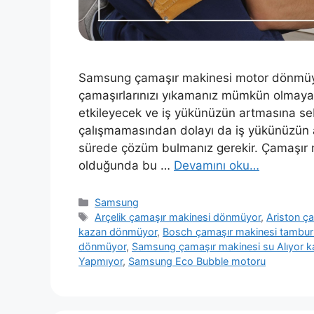
Samsung çamaşır makinesi motor dönmüyo
çamaşırlarınızı yıkamanız mümkün olmayaca
etkileyecek ve iş yükünüzün artmasına se
çalışmamasından dolayı da iş yükünüzün 
sürede çözüm bulmanız gerekir. Çamaşır 
olduğunda bu …
Devamını oku…
Kategoriler
Samsung
Etiketler
Arçelik çamaşır makinesi dönmüyor
,
Ariston ç
kazan dönmüyor
,
Bosch çamaşır makinesi tambu
dönmüyor
,
Samsung çamaşır makinesi su Alıyor 
Yapmıyor
,
Samsung Eco Bubble motoru