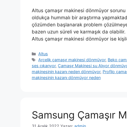
Altus çamaşır makinesi dönmüyor sorunu i
oldukça hummalı bir araştırma yapmaktadır
çözümden başlanarak problem çözülmeye ça
bazen uzun süreli ve karmaşık da olabili
Altus çamaşır makinesi dönmüyor ise kişil
Kategoriler
Altus
Etiketler
Arçelik çamaşır makinesi dönmüyor
,
Beko çama
ses çıkarıyor
,
Çamaşır Makinesi su Alıyor dönmüy
makinesinin kazanı neden dönmüyor
,
Profilo çam
makinesinin kazanı dönmüyor neden
Samsung Çamaşır M
31 Aralık 2022
Yazarı:
admin