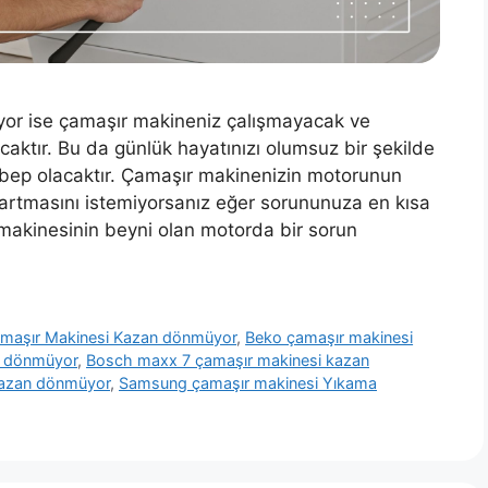
r ise çamaşır makineniz çalışmayacak ve
ktır. Bu da günlük hayatınızı olumsuz bir şekilde
bep olacaktır. Çamaşır makinenizin motorunun
artmasını istemiyorsanız eğer sorununuza en kısa
makinesinin beyni olan motorda bir sorun
amaşır Makinesi Kazan dönmüyor
,
Beko çamaşır makinesi
r dönmüyor
,
Bosch maxx 7 çamaşır makinesi kazan
kazan dönmüyor
,
Samsung çamaşır makinesi Yıkama