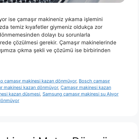
r ise çamaşır makineniz yıkama işlemini
da temiz kıyafetler giymeniz oldukça zor
 dönmemesinden dolayı bu sorunlarla
ürede çözülmesi gerekir. Çamaşır makinelerinde
arşımıza çıkma şekli ve çözümü ise birbirinden
o çamaşır makinesi kazan dönmüyor
,
Bosch çamaşır
r makinesi kazan dönmüyor
,
Çamaşır makinesi kazan
nesi kazan düşmesi
,
Samsung çamaşır makinesi su Alıyor
 dönmüyor