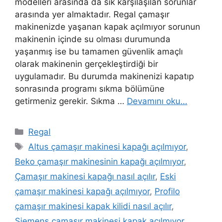
modelleri arasında da sık karşılaşılan sorunlar
arasında yer almaktadır. Regal çamaşır
makinenizde yaşanan kapak açılmıyor sorunun
makinenin içinde su olması durumunda
yaşanmış ise bu tamamen güvenlik amaçlı
olarak makinenin gerçekleştirdiği bir
uygulamadır. Bu durumda makinenizi kapatıp
sonrasında programı sıkma bölümüne
getirmeniz gerekir. Sıkma …
Devamını oku…
Kategoriler
Regal
Etiketler
Altus çamaşır makinesi kapağı açılmıyor
,
Beko çamaşır makinesinin kapağı açılmıyor
,
Çamaşır makinesi kapağı nasıl açılır
,
Eski
çamaşır makinesi kapağı açılmıyor
,
Profilo
çamaşır makinesi kapak kilidi nasıl açılır
,
Siemens çamaşır makinesi kapak açılmıyor
,