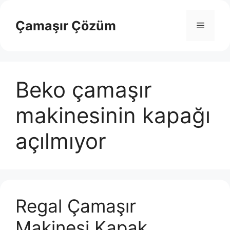
İçeriğe
atla
Çamaşır Çözüm
Menü
Beko çamaşır
makinesinin kapağı
açılmıyor
Regal Çamaşır
Makinesi Kapak