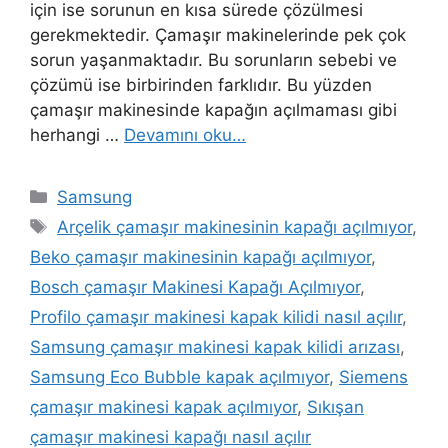
için ise sorunun en kısa sürede çözülmesi
gerekmektedir. Çamaşır makinelerinde pek çok
sorun yaşanmaktadır. Bu sorunların sebebi ve
çözümü ise birbirinden farklıdır. Bu yüzden
çamaşır makinesinde kapağın açılmaması gibi
herhangi …
Devamını oku…
Kategoriler
Samsung
Etiketler
Arçelik çamaşır makinesinin kapağı açılmıyor
,
Beko çamaşır makinesinin kapağı açılmıyor
,
Bosch çamaşır Makinesi Kapağı Açılmıyor
,
Profilo çamaşır makinesi kapak kilidi nasıl açılır
,
Samsung çamaşır makinesi kapak kilidi arızası
,
Samsung Eco Bubble kapak açılmıyor
,
Siemens
çamaşır makinesi kapak açılmıyor
,
Sıkışan
çamaşır makinesi kapağı nasıl açılır