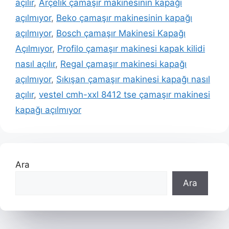
açılır
,
Arçelik çamaşır makinesinin kapağı
açılmıyor
,
Beko çamaşır makinesinin kapağı
açılmıyor
,
Bosch çamaşır Makinesi Kapağı
Açılmıyor
,
Profilo çamaşır makinesi kapak kilidi
nasıl açılır
,
Regal çamaşır makinesi kapağı
açılmıyor
,
Sıkışan çamaşır makinesi kapağı nasıl
açılır
,
vestel cmh-xxl 8412 tse çamaşır makinesi
kapağı açılmıyor
Ara
Ara