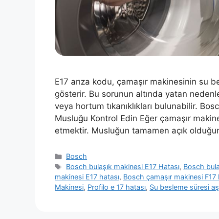
E17 arıza kodu, çamaşır makinesinin su 
gösterir. Bu sorunun altında yatan nedenl
veya hortum tıkanıklıkları bulunabilir. B
Musluğu Kontrol Edin Eğer çamaşır makines
etmektir. Musluğun tamamen açık olduğ
Kategoriler
Bosch
Etiketler
Bosch bulaşık makinesi E17 Hatası
,
Bosch bulaş
makinesi E17 hatası
,
Bosch çamaşır makinesi F17
Makinesi
,
Profilo e 17 hatası
,
Su besleme süresi aş