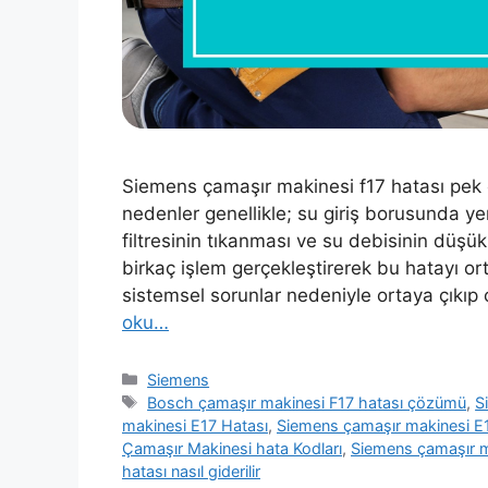
Siemens çamaşır makinesi f17 hatası pek
nedenler genellikle; su giriş borusunda ye
filtresinin tıkanması ve su debisinin düşük
birkaç işlem gerçekleştirerek bu hatayı 
sistemsel sorunlar nedeniyle ortaya çıkıp
oku…
Kategoriler
Siemens
Etiketler
Bosch çamaşır makinesi F17 hatası çözümü
,
S
makinesi E17 Hatası
,
Siemens çamaşır makinesi E1
Çamaşır Makinesi hata Kodları
,
Siemens çamaşır ma
hatası nasıl giderilir