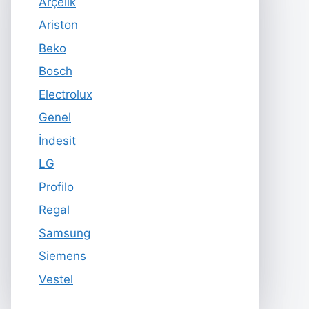
Arçelik
Ariston
Beko
Bosch
Electrolux
Genel
İndesit
LG
Profilo
Regal
Samsung
Siemens
Vestel