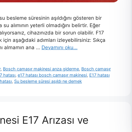
u besleme süresinin aşıldığını gösteren bir
su alımının yeterli olmadığını belirtir. Eğer
yorsanız, cihazınızda bir sorun olabilir. F17
için aşağıdaki adımları izleyebilirsiniz: Sıkça
ını almamın ana …
Devamını oku…
r
,
Bosch çamaşır makinesi arıza giderme
,
Bosch çamaşır
7 hatası
,
e17 hatası bosch çamaşır makinesi
,
E17 hatası
hatası
,
Su besleme süresi aşıldı ne demek
esi E17 Arızası ve