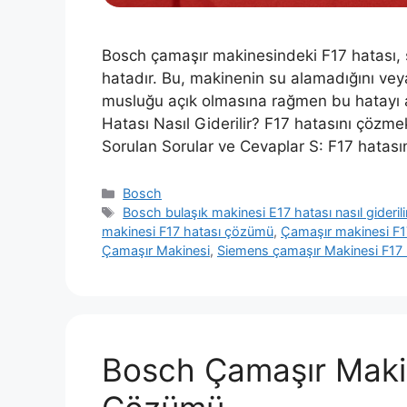
Bosch çamaşır makinesindeki F17 hatası, s
hatadır. Bu, makinenin su alamadığını veya 
musluğu açık olmasına rağmen bu hatayı alı
Hatası Nasıl Giderilir? F17 hatasını çözmek 
Sorulan Sorular ve Cevaplar S: F17 hatas
Kategoriler
Bosch
Etiketler
Bosch bulaşık makinesi E17 hatası nasıl giderili
makinesi F17 hatası çözümü
,
Çamaşır makinesi F1
Çamaşır Makinesi
,
Siemens çamaşır Makinesi F17 
Bosch Çamaşır Makin