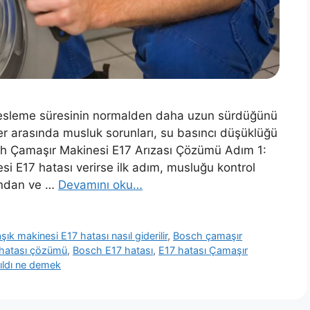
besleme süresinin normalden daha uzun sürdüğünü
er arasında musluk sorunları, su basıncı düşüklüğü
osch Çamaşır Makinesi E17 Arızası Çözümü Adım 1:
i E17 hatası verirse ilk adım, musluğu kontrol
undan ve …
Devamını oku…
ık makinesi E17 hatası nasıl giderilir
,
Bosch çamaşır
 hatası çözümü
,
Bosch E17 hatası
,
E17 hatası Çamaşır
ıldı ne demek