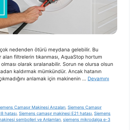
 çok nedenden ötürü meydana gelebilir. Bu
r alan filtrelerin tıkanması, AquaStop hortum
 olması olarak sıralanabilir. Sorun ne olursa olsun
ortadan kaldırmak mümkündür. Ancak hatanın
 çıkmadığını anlamak için makinenin …
Devamını
iemens Çamaşır Makinesi Arızaları
,
Siemens Çamaşır
8 hatası
,
Siemens çamaşır makinesi E21 hatası
,
Siemens
kinesi sembolleri ve Anlamları
,
siemens mikrodalga e-3