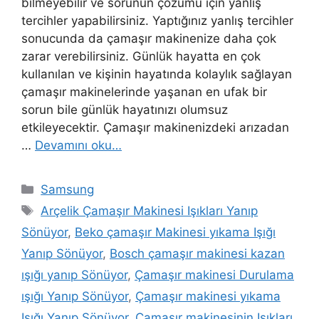
bilmeyebilir ve sorunun çözümü için yanlış
tercihler yapabilirsiniz. Yaptığınız yanlış tercihler
sonucunda da çamaşır makinenize daha çok
zarar verebilirsiniz. Günlük hayatta en çok
kullanılan ve kişinin hayatında kolaylık sağlayan
çamaşır makinelerinde yaşanan en ufak bir
sorun bile günlük hayatınızı olumsuz
etkileyecektir. Çamaşır makinenizdeki arızadan
…
Devamını oku…
Kategoriler
Samsung
Etiketler
Arçelik Çamaşır Makinesi Işıkları Yanıp
Sönüyor
,
Beko çamaşır Makinesi yıkama Işığı
Yanıp Sönüyor
,
Bosch çamaşır makinesi kazan
ışığı yanıp Sönüyor
,
Çamaşır makinesi Durulama
ışığı Yanıp Sönüyor
,
Çamaşır makinesi yıkama
Işığı Yanıp Sönüyor
,
Çamaşır makinesinin Işıkları