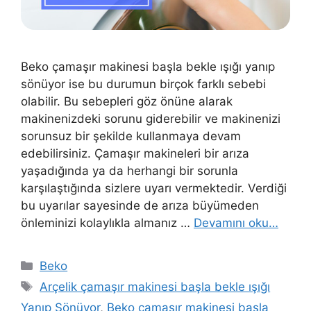
Beko çamaşır makinesi başla bekle ışığı yanıp
sönüyor ise bu durumun birçok farklı sebebi
olabilir. Bu sebepleri göz önüne alarak
makinenizdeki sorunu giderebilir ve makinenizi
sorunsuz bir şekilde kullanmaya devam
edebilirsiniz. Çamaşır makineleri bir arıza
yaşadığında ya da herhangi bir sorunla
karşılaştığında sizlere uyarı vermektedir. Verdiği
bu uyarılar sayesinde de arıza büyümeden
önleminizi kolaylıkla almanız …
Devamını oku…
Kategoriler
Beko
Etiketler
Arçelik çamaşır makinesi başla bekle ışığı
Yanıp Sönüyor
,
Beko çamaşır makinesi başla