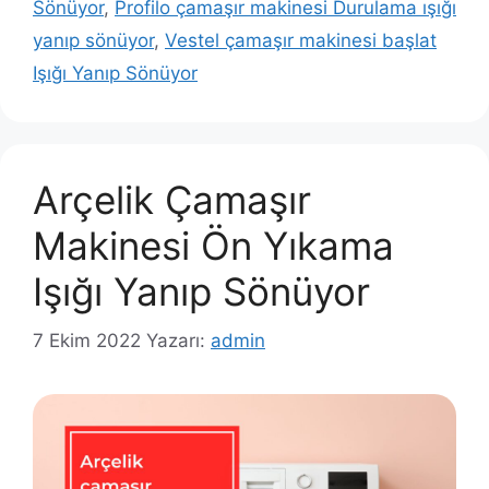
Sönüyor
,
Profilo çamaşır makinesi Durulama ışığı
yanıp sönüyor
,
Vestel çamaşır makinesi başlat
Işığı Yanıp Sönüyor
Arçelik Çamaşır
Makinesi Ön Yıkama
Işığı Yanıp Sönüyor
7 Ekim 2022
Yazarı:
admin