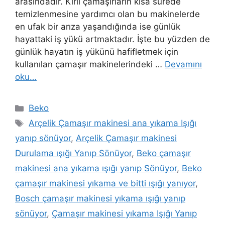
arasındadır. Kirli çamaşırların kısa sürede
temizlenmesine yardımcı olan bu makinelerde
en ufak bir arıza yaşandığında ise günlük
hayattaki iş yükü artmaktadır. İşte bu yüzden de
günlük hayatın iş yükünü hafifletmek için
kullanılan çamaşır makinelerindeki …
Devamını
oku…
Kategoriler
Beko
Etiketler
Arçelik Çamaşır makinesi ana yıkama Işığı
yanıp sönüyor
,
Arçelik Çamaşır makinesi
Durulama ışığı Yanıp Sönüyor
,
Beko çamaşır
makinesi ana yıkama ışığı yanıp Sönüyor
,
Beko
çamaşır makinesi yıkama ve bitti ışığı yanıyor
,
Bosch çamaşır makinesi yıkama ışığı yanıp
sönüyor
,
Çamaşır makinesi yıkama Işığı Yanıp