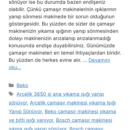
sönüyor ise bu durumda bazen endişeniz
olabilir. Çünkü çamaşır makinelerinin ışıklarının
yanıp sönmesi makinede bir sorun olduğunun
göstergesidir. Bu yüzden de sizler de çamaşır
makinenizin yıkama ışığının yanıp sönmesinden
dolayı makinenizin arızalanıp arızalanmadığı
konusunda endişe duyabilirsiniz. Günümüzde
çamaşır makineleri en temel ihtiyaçlardan biridir.
Bu yüzden de herkes evine alır. …
Devamını
oku…
Kategoriler
Beko
Etiketler
Arçelik 3650 sj ana yıkama ışığı yanıp
sönüyor
,
Arçelik çamaşır makinesi yıkama Işığı
Yanıp Sönüyor
,
Beko çamaşır makinesi yıkama
ve bitti ışığı yanıyor
,
Bosch çamaşır makinesi
sıkma ışığı yanıp sönüyor
,
Bosch çamaşır