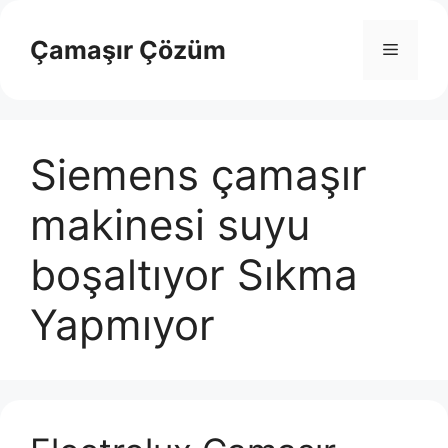
İçeriğe
atla
Çamaşır Çözüm
Menü
Siemens çamaşır
makinesi suyu
boşaltıyor Sıkma
Yapmıyor