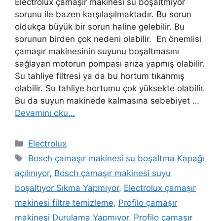
Electrolux çamaşır makinesi su boşaltmıyor
sorunu ile bazen karşılaşılmaktadır. Bu sorun
oldukça büyük bir sorun haline gelebilir. Bu
sorunun birden çok nedeni olabilir. En önemlisi
çamaşır makinesinin suyunu boşaltmasını
sağlayan motorun pompası arıza yapmış olabilir.
Su tahliye filtresi ya da bu hortum tıkanmış
olabilir. Su tahliye hortumu çok yüksekte olabilir.
Bu da suyun makinede kalmasına sebebiyet …
Devamını oku…
Kategoriler
Electrolux
Etiketler
Bosch çamaşır makinesi su boşaltma Kapağı
açılmıyor
,
Bosch çamaşır makinesi suyu
boşaltıyor Sıkma Yapmıyor
,
Electrolux çamaşır
makinesi filtre temizleme
,
Profilo çamaşır
makinesi Durulama Yapmıyor
,
Profilo çamaşır