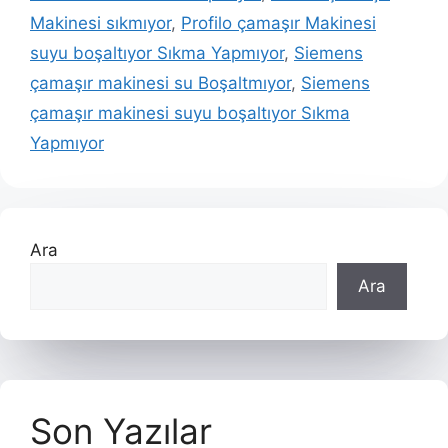
Makinesi sıkmıyor
,
Profilo çamaşır Makinesi
suyu boşaltıyor Sıkma Yapmıyor
,
Siemens
çamaşır makinesi su Boşaltmıyor
,
Siemens
çamaşır makinesi suyu boşaltıyor Sıkma
Yapmıyor
Ara
Ara
Son Yazılar