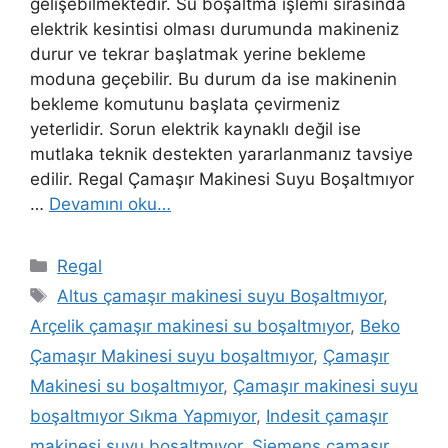
gelişebilmektedir. Su boşaltma işlemi sırasında
elektrik kesintisi olması durumunda makineniz
durur ve tekrar başlatmak yerine bekleme
moduna geçebilir. Bu durum da ise makinenin
bekleme komutunu başlata çevirmeniz
yeterlidir. Sorun elektrik kaynaklı değil ise
mutlaka teknik destekten yararlanmanız tavsiye
edilir. Regal Çamaşır Makinesi Suyu Boşaltmıyor
…
Devamını oku…
Kategoriler
Regal
Etiketler
Altus çamaşır makinesi suyu Boşaltmıyor
,
Arçelik çamaşır makinesi su boşaltmıyor
,
Beko
Çamaşır Makinesi suyu boşaltmıyor
,
Çamaşır
Makinesi su boşaltmıyor
,
Çamaşır makinesi suyu
boşaltmıyor Sıkma Yapmıyor
,
Indesit çamaşır
makinesi suyu boşaltmıyor
,
Siemens çamaşır