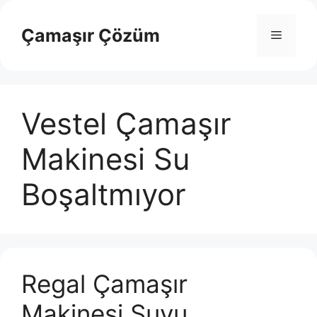
İçeriğe
atla
Çamaşır Çözüm
Menü
Vestel Çamaşır
Makinesi Su
Boşaltmıyor
Regal Çamaşır
Makinesi Suyu