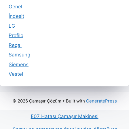
Genel
İndesit
LG
Profilo
Regal
Samsung
Siemens
Vestel
© 2026 Çamaşır Çözüm
• Built with
GeneratePress
E07 Hatası Çamaşır Makinesi