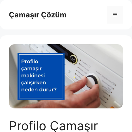
İçeriğe
atla
Çamaşır Çözüm
Menü
Profilo Çamaşır