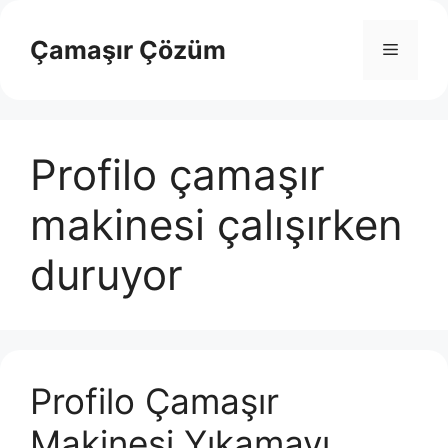
İçeriğe
atla
Çamaşır Çözüm
Menü
Profilo çamaşır
makinesi çalışırken
duruyor
Profilo Çamaşır
Makinesi Yıkamayı