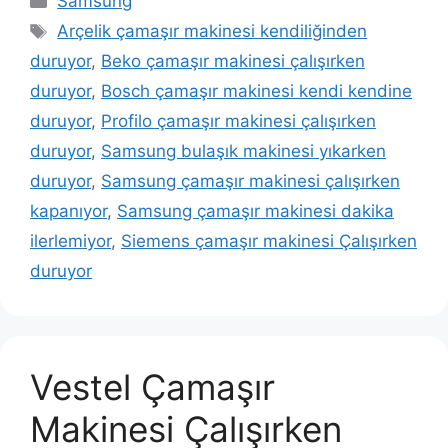
Samsung
Etiketler
Arçelik çamaşır makinesi kendiliğinden
duruyor
,
Beko çamaşır makinesi çalışırken
duruyor
,
Bosch çamaşır makinesi kendi kendine
duruyor
,
Profilo çamaşır makinesi çalışırken
duruyor
,
Samsung bulaşık makinesi yıkarken
duruyor
,
Samsung çamaşır makinesi çalışırken
kapanıyor
,
Samsung çamaşır makinesi dakika
ilerlemiyor
,
Siemens çamaşır makinesi Çalışırken
duruyor
Vestel Çamaşır
Makinesi Çalışırken