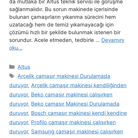
da mutlaka bir Altus teknik servisi ile görüşme
sağlanmalıdır. Bu sorun makinede içerisinde
bulunan çamaşırların yıkanma sürecini hem
uzatacağı hem de temiz yıkamayacağı için
çözümü hızlı bir şekilde bulunmak istenen bir
sorundur. Acele etmeden, tedbirle …
Devamını
oku…
Kategoriler
Altus
Etiketler
Arçelik çamaşır makinesi Durulamada
duruyor
,
Arçelik çamaşır makinesi kendiliğinden
duruyor
,
Beko çamaşır makinesi çalışırken
duruyor
,
Beko çamaşır Makinesi Durulamada
duruyor
,
Bosch çamaşır makinesi kendi kendine
duruyor
,
Profilo çamaşır makinesi çalışırken
duruyor
,
Samsung çamaşır makinesi çalışırken