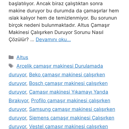
başlatılıyor. Ancak biraz çalıştıktan sonra
makine duruyor bu durumda da çamaşırlar hem
ıslak kalıyor hem de temizlenmiyor. Bu sorunun
birçok nedeni bulunmaktadır. Altus Çamaşır
Makinesi Çalışırken Duruyor Sorunu Nasıl
Çözülür? …
Devamını oku…
Kategoriler
Altus
Etiketler
Arçelik çamaşır makinesi Durulamada
duruyor
,
Beko çamaşır makinesi çalışırken
duruyor
,
Bosch çamaşır makinesi çalışırken
duruyor
,
Çamaşır makinesi Yıkamayı Yarıda
Bırakıyor
,
Profilo çamaşır makinesi çalışırken
duruyor
,
Samsung çamaşır makinesi çalışırken
duruyor
,
Siemens çamaşır makinesi Çalışırken
duruyor
,
Vestel çamaşır makinesi çalışırken