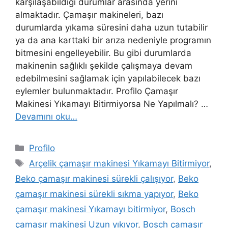
karşılaşabildiği durumlar arasında yerini
almaktadır. Çamaşır makineleri, bazı
durumlarda yıkama süresini daha uzun tutabilir
ya da ana karttaki bir arıza nedeniyle programın
bitmesini engelleyebilir. Bu gibi durumlarda
makinenin sağlıklı şekilde çalışmaya devam
edebilmesini sağlamak için yapılabilecek bazı
eylemler bulunmaktadır. Profilo Çamaşır
Makinesi Yıkamayı Bitirmiyorsa Ne Yapılmalı? …
Devamını oku…
Kategoriler
Profilo
Etiketler
Arçelik çamaşır makinesi Yıkamayı Bitirmiyor
,
Beko çamaşır makinesi sürekli çalışıyor
,
Beko
çamaşır makinesi sürekli sıkma yapıyor
,
Beko
çamaşır makinesi Yıkamayı bitirmiyor
,
Bosch
çamaşır makinesi Uzun yıkıyor
,
Bosch çamaşır