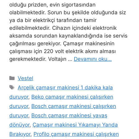
olduğu prizden, evin sigortasından
olabilmektedir. Sorun bu şekilde olduğunda siz
ya da bir elektrikçi tarafından tamir
edilebilmektedir. Cihazın içindeki elektronik
aksamda sorundan kaynaklandığında ise servis
çağırılması gerekiyor. Çamaşır makinesinin
çalışması için 220 volt elektrik akımı alması
gerekmektedir. Voltajın …
Devamını oku…
Kategoriler
Vestel
Etiketler
Arçelik çamaşır makinesi 1 dakika kala
duruyor
,
Beko çamaşır makinesi çalışırken
duruyor
,
Bosch çamaşır makinesi çalışırken
duruyor
,
Bosch çamaşır makinesi yavaş
dönüyor
,
Çamaşır makinesi Yıkamayı Yarıda
Bırakıyor
,
Profilo çamaşır makinesi çalışırken