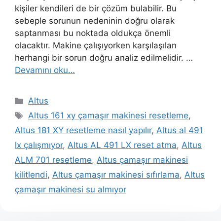
kişiler kendileri de bir çözüm bulabilir. Bu
sebeple sorunun nedeninin doğru olarak
saptanması bu noktada oldukça önemli
olacaktır. Makine çalışıyorken karşılaşılan
herhangi bir sorun doğru analiz edilmelidir. …
Devamını oku…
Kategoriler
Altus
Etiketler
Altus 161 xy çamaşır makinesi resetleme
,
Altus 181 XY resetleme nasıl yapılır
,
Altus al 491
lx çalışmıyor
,
Altus AL 491 LX reset atma
,
Altus
ALM 701 resetleme
,
Altus çamaşır makinesi
kilitlendi
,
Altus çamaşır makinesi sıfırlama
,
Altus
çamaşır makinesi su almıyor