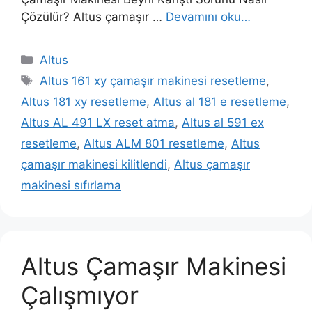
Çözülür? Altus çamaşır …
Devamını oku…
Kategoriler
Altus
Etiketler
Altus 161 xy çamaşır makinesi resetleme
,
Altus 181 xy resetleme
,
Altus al 181 e resetleme
,
Altus AL 491 LX reset atma
,
Altus al 591 ex
resetleme
,
Altus ALM 801 resetleme
,
Altus
çamaşır makinesi kilitlendi
,
Altus çamaşır
makinesi sıfırlama
Altus Çamaşır Makinesi
Çalışmıyor