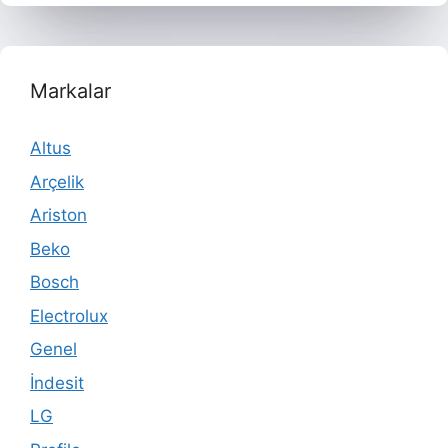
Markalar
Altus
Arçelik
Ariston
Beko
Bosch
Electrolux
Genel
İndesit
LG