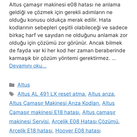
Altus çamaşır makinesi e08 hatası ne anlama
geldiği ve çözmek için gerekli adımların ne
olduğu konusu oldukça merak edilir. Hata
kodlarının sebepleri çeşitli olabileceği ve sadece
birkaç harf ve sayıdan ne olduğunu anlamak zor
olduğu için çözümü zor görünür. Ancak bilmek
de fayda var ki her kod her zaman beraberinde
karmaşık bir çözüm yöntemi gerektirmez. …
Devamını oku…
Kategoriler
Altus
Etiketler
Altus AL 491 LX reset atma
,
Altus arıza
,
Altus Çamaşır Makinesi Arıza Kodları
,
Altus
Çamaşır makinesi E18 hatası
,
Altus çamaşır
makinesi Servisi
,
Arçelik E08 Hatası Çözümü
,
Arçelik E18 hatası
,
Hoover E08 hatası