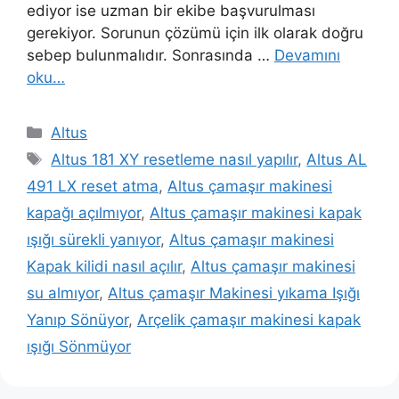
ediyor ise uzman bir ekibe başvurulması
gerekiyor. Sorunun çözümü için ilk olarak doğru
sebep bulunmalıdır. Sonrasında …
Devamını
oku…
Kategoriler
Altus
Etiketler
Altus 181 XY resetleme nasıl yapılır
,
Altus AL
491 LX reset atma
,
Altus çamaşır makinesi
kapağı açılmıyor
,
Altus çamaşır makinesi kapak
ışığı sürekli yanıyor
,
Altus çamaşır makinesi
Kapak kilidi nasıl açılır
,
Altus çamaşır makinesi
su almıyor
,
Altus çamaşır Makinesi yıkama Işığı
Yanıp Sönüyor
,
Arçelik çamaşır makinesi kapak
ışığı Sönmüyor