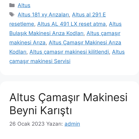
Kategoriler
Altus
Etiketler
Altus 181 xy Arızaları
,
Altus al 291 E
resetleme
,
Altus AL 491 LX reset atma
,
Altus
Bulaşık Makinesi Arıza Kodları
,
Altus çamaşır
makinesi Arıza
,
Altus Çamaşır Makinesi Arıza
Kodları
,
Altus çamaşır makinesi kilitlendi
,
Altus
çamaşır makinesi Servisi
Altus Çamaşır Makinesi
Beyni Karıştı
26 Ocak 2023
Yazarı:
admin