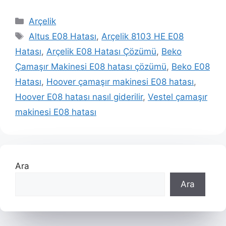
Kategoriler
Arçelik
Etiketler
Altus E08 Hatası
,
Arçelik 8103 HE E08
Hatası
,
Arçelik E08 Hatası Çözümü
,
Beko
Çamaşır Makinesi E08 hatası çözümü
,
Beko E08
Hatası
,
Hoover çamaşır makinesi E08 hatası
,
Hoover E08 hatası nasıl giderilir
,
Vestel çamaşır
makinesi E08 hatası
Ara
Ara