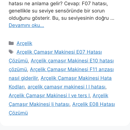
hatası ne anlama gelir? Cevap: F07 hatası,
genellikle su seviye sensöründe bir sorun
olduğunu gösterir. Bu, su seviyesinin doğru …
Devamını oku…
Kategoriler
Arçelik
Etiketler
Arçelik Çamaşır Makinesi E07 Hatası
Çözümü
,
Arçelik çamaşır Makinesi E10 hatası
çözümü
,
Arçelik Çamaşır Makinesi F11 arızası
nasıl giderilir
,
Arçelik Çamaşır Makinesi Hata
Kodları
,
arçelik çamaşır makinesi l l hatası
,
Arçelik Çamaşır Makinesi l ve ters l
,
Arçelik
Çamaşır Makinesi lj hatası
,
Arçelik E08 Hatası
Çözümü