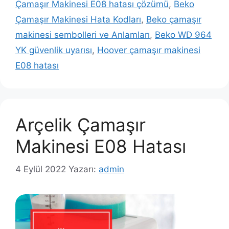
Çamaşır Makinesi E08 hatası çözümü
,
Beko
Çamaşır Makinesi Hata Kodları
,
Beko çamaşır
makinesi sembolleri ve Anlamları
,
Beko WD 964
YK güvenlik uyarısı
,
Hoover çamaşır makinesi
E08 hatası
Arçelik Çamaşır
Makinesi E08 Hatası
4 Eylül 2022
Yazarı:
admin