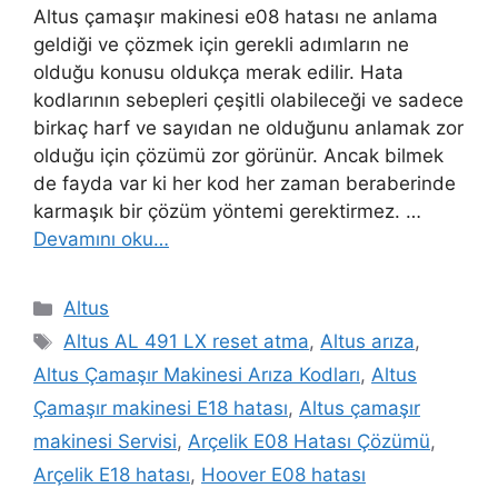
Altus çamaşır makinesi e08 hatası ne anlama
geldiği ve çözmek için gerekli adımların ne
olduğu konusu oldukça merak edilir. Hata
kodlarının sebepleri çeşitli olabileceği ve sadece
birkaç harf ve sayıdan ne olduğunu anlamak zor
olduğu için çözümü zor görünür. Ancak bilmek
de fayda var ki her kod her zaman beraberinde
karmaşık bir çözüm yöntemi gerektirmez. …
Devamını oku…
Kategoriler
Altus
Etiketler
Altus AL 491 LX reset atma
,
Altus arıza
,
Altus Çamaşır Makinesi Arıza Kodları
,
Altus
Çamaşır makinesi E18 hatası
,
Altus çamaşır
makinesi Servisi
,
Arçelik E08 Hatası Çözümü
,
Arçelik E18 hatası
,
Hoover E08 hatası