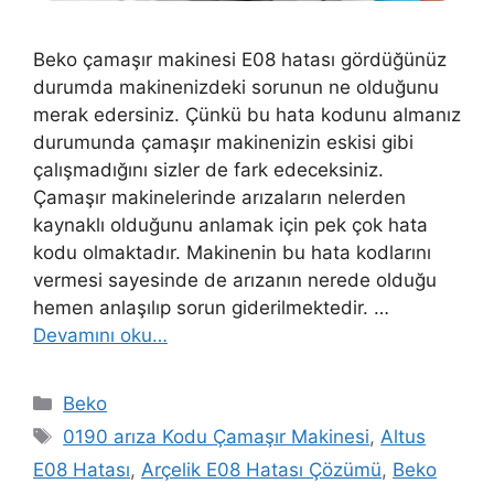
Beko çamaşır makinesi E08 hatası gördüğünüz
durumda makinenizdeki sorunun ne olduğunu
merak edersiniz. Çünkü bu hata kodunu almanız
durumunda çamaşır makinenizin eskisi gibi
çalışmadığını sizler de fark edeceksiniz.
Çamaşır makinelerinde arızaların nelerden
kaynaklı olduğunu anlamak için pek çok hata
kodu olmaktadır. Makinenin bu hata kodlarını
vermesi sayesinde de arızanın nerede olduğu
hemen anlaşılıp sorun giderilmektedir. …
Devamını oku…
Kategoriler
Beko
Etiketler
0190 arıza Kodu Çamaşır Makinesi
,
Altus
E08 Hatası
,
Arçelik E08 Hatası Çözümü
,
Beko