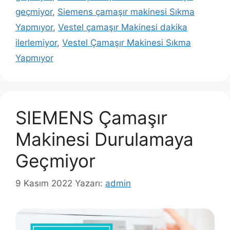
geçmiyor
,
Siemens çamaşır makinesi Sıkma
Yapmıyor
,
Vestel çamaşır Makinesi dakika
ilerlemiyor
,
Vestel Çamaşır Makinesi Sıkma
Yapmıyor
SIEMENS Çamaşır
Makinesi Durulamaya
Geçmiyor
9 Kasım 2022
Yazarı:
admin