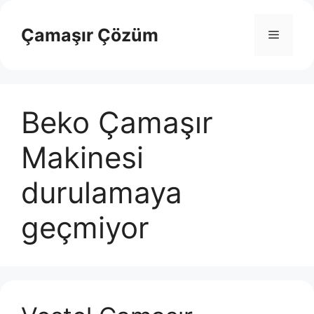
İçeriğe
atla
Çamaşır Çözüm
Menü
Beko Çamaşır
Makinesi
durulamaya
geçmiyor