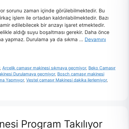
or sorunu zaman içinde görülebilmektedir. Bu
rkaç işlem ile ortadan kaldırılabilmektedir. Bazı
mir edilebilecek bir arızayı işaret etmektedir.
likle aldığı suyu boşaltması gerekir. Daha önce
ama yapmaz. Durulama ya da sıkma …
Devamını
r
,
Arçelik çamaşır makinesi sıkmaya geçmiyor
,
Beko Çamaşır
kinesi Durulamaya geçmiyor
,
Bosch çamaşır makinesi
kma Yapmıyor
,
Vestel çamaşır Makinesi dakika ilerlemiyor
,
nesi Program Takılıyor