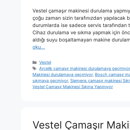
Vestel çamaşır makinesi durulama yapmıy
çoğu zaman sizin tarafınızdan yapılacak bi
durumlarda ise sadece servis tarafından ta
Cihaz durulama ve sıkma yapmak için önce
aldığı suyu boşaltamayan makine durul
oku…
Kategoriler
Vestel
Etiketler
Arçelik çamaşır makinesi durulamaya geçmiyo
Makinesi durulamaya geçmiyor
,
Bosch çamaşır ma
sıkmaya geçmiyor
,
Siemens çamaşır makinesi Sı
Vestel Çamaşır Makinesi Sıkma Yapmıyor
Vestel Çamaşır Maki