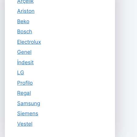
Arçelik
Ariston
Beko
Bosch
Electrolux
Genel
İndesit
LG
Profilo
Regal
Samsung
Siemens
Vestel