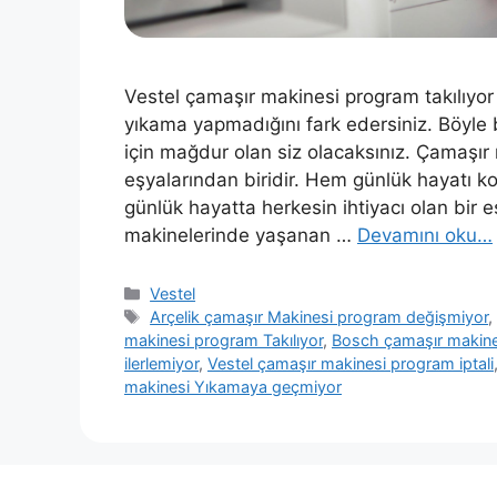
Vestel çamaşır makinesi program takılıyor 
yıkama yapmadığını fark edersiniz. Böyle
için mağdur olan siz olacaksınız. Çamaşır
eşyalarından biridir. Hem günlük hayatı k
günlük hayatta herkesin ihtiyacı olan bir
makinelerinde yaşanan …
Devamını oku…
Kategoriler
Vestel
Etiketler
Arçelik çamaşır Makinesi program değişmiyor
makinesi program Takılıyor
,
Bosch çamaşır makines
ilerlemiyor
,
Vestel çamaşır makinesi program iptali
makinesi Yıkamaya geçmiyor