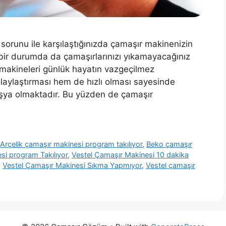
sorunu ile karşılaştığınızda çamaşır makinenizin
 bir durumda da çamaşırlarınızı yıkamayacağınız
 makineleri günlük hayatın vazgeçilmez
olaylaştırması hem de hızlı olması sayesinde
 eşya olmaktadır. Bu yüzden de çamaşır
,
Arçelik çamaşır makinesi program takılıyor
,
Beko çamaşır
i program Takılıyor
,
Vestel Çamaşır Makinesi 10 dakika
,
Vestel Çamaşır Makinesi Sıkma Yapmıyor
,
Vestel çamaşır