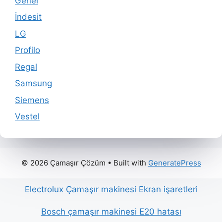
Genel
İndesit
LG
Profilo
Regal
Samsung
Siemens
Vestel
© 2026 Çamaşır Çözüm
• Built with
GeneratePress
Electrolux Çamaşır makinesi Ekran işaretleri
Bosch çamaşır makinesi E20 hatası