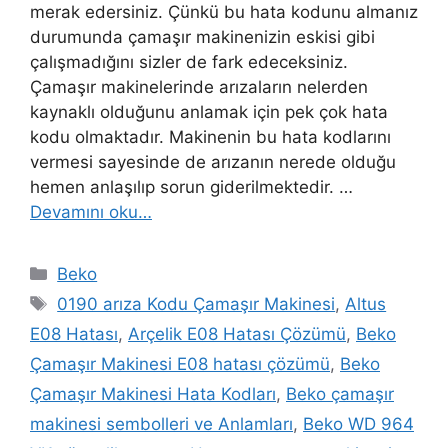
merak edersiniz. Çünkü bu hata kodunu almanız
durumunda çamaşır makinenizin eskisi gibi
çalışmadığını sizler de fark edeceksiniz.
Çamaşır makinelerinde arızaların nelerden
kaynaklı olduğunu anlamak için pek çok hata
kodu olmaktadır. Makinenin bu hata kodlarını
vermesi sayesinde de arızanın nerede olduğu
hemen anlaşılıp sorun giderilmektedir. …
Devamını oku…
Kategoriler
Beko
Etiketler
0190 arıza Kodu Çamaşır Makinesi
,
Altus
E08 Hatası
,
Arçelik E08 Hatası Çözümü
,
Beko
Çamaşır Makinesi E08 hatası çözümü
,
Beko
Çamaşır Makinesi Hata Kodları
,
Beko çamaşır
makinesi sembolleri ve Anlamları
,
Beko WD 964