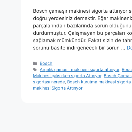
Bosch çamaşır makinesi sigorta attırıyor
doğru yerdesiniz demektir. Eğer makineniz 
parçalarından bazılarında sorun olduğunun
durdurmuştur. Çalışmayan bu parçaları ko
sağlamak mümkündür. Fakat sizin de tahmi
sorunu basite indirgenecek bir sorun …
D
Kategoriler
Bosch
Etiketler
Arçelik çamaşır makinesi sigorta attırıyor
,
Bosch
Makinesi çalışırken sigorta Attırıyor
,
Bosch Çamaşır 
sigortası nerede
,
Bosch kurutma makinesi sigorta a
makinesi Sigorta Attırıyor