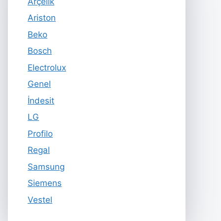
Arçelik
Ariston
Beko
Bosch
Electrolux
Genel
İndesit
LG
Profilo
Regal
Samsung
Siemens
Vestel