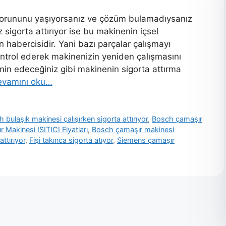
 sorununu yaşıyorsanız ve çözüm bulamadıysanız
sigorta attırıyor ise bu makinenin içsel
 habercisidir. Yani bazı parçalar çalışmayı
ntrol ederek makinenizin yeniden çalışmasını
n edeceğiniz gibi makinenin sigorta attırma
evamını oku…
 bulaşık makinesi çalışırken sigorta attırıyor
,
Bosch çamaşır
Makinesi ISITICI Fiyatları
,
Bosch çamaşır makinesi
ttırıyor
,
Fişi takınca sigorta atıyor
,
Siemens çamaşır