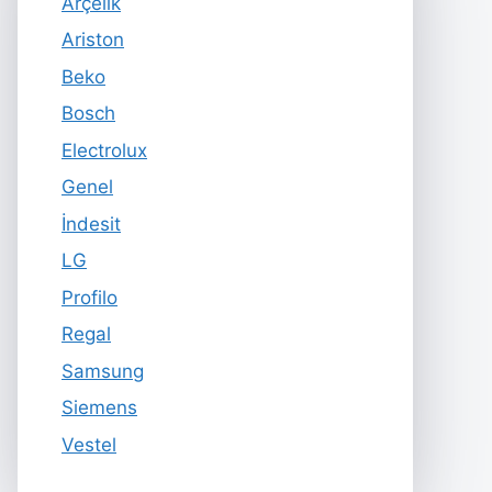
Arçelik
Ariston
Beko
Bosch
Electrolux
Genel
İndesit
LG
Profilo
Regal
Samsung
Siemens
Vestel