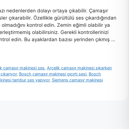
zı nedenlerden dolayı ortaya çıkabilir. Çamaşır
r çıkarabilir. Özellikle gürültülü ses çıkardığından
olmadığını kontrol edin. Zemin eğimli olabilir ya
eştirmemiş olabilirsiniz. Gerekli kontrollerinizi
ntrol edin. Bu ayaklardan bazısı yerinden çıkmış …
ik çamaşır makinesi ses
,
Arçelik çamaşır makinesi sıkarken
çıkarıyor
,
Bosch çamaşır makinesi gıcırtı sesi
,
Bosch
inesi tambur ses yapıyor
,
Siemens çamaşır makinesi