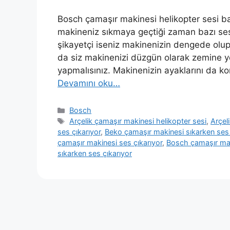
Bosch çamaşır makinesi helikopter sesi ba
makineniz sıkmaya geçtiği zaman bazı sesle
şikayetçi iseniz makinenizin dengede olup 
da siz makinenizi düzgün olarak zemine yerl
yapmalısınız. Makinenizin ayaklarını da ko
Devamını oku…
Kategoriler
Bosch
Etiketler
Arçelik çamaşır makinesi helikopter sesi
,
Arçel
ses çıkarıyor
,
Beko çamaşır makinesi sıkarken ses 
çamaşır makinesi ses çıkarıyor
,
Bosch çamaşır mak
sıkarken ses çıkarıyor