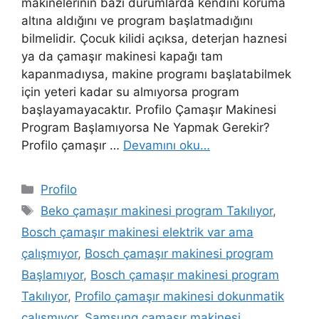
makinelerinin bazı durumlarda kendini koruma
altına aldığını ve program başlatmadığını
bilmelidir. Çocuk kilidi açıksa, deterjan haznesi
ya da çamaşır makinesi kapağı tam
kapanmadıysa, makine programı başlatabilmek
için yeteri kadar su almıyorsa program
başlayamayacaktır. Profilo Çamaşır Makinesi
Program Başlamıyorsa Ne Yapmak Gerekir?
Profilo çamaşır …
Devamını oku…
Kategoriler
Profilo
Etiketler
Beko çamaşır makinesi program Takılıyor
,
Bosch çamaşır makinesi elektrik var ama
çalışmıyor
,
Bosch çamaşır makinesi program
Başlamıyor
,
Bosch çamaşır makinesi program
Takılıyor
,
Profilo çamaşır makinesi dokunmatik
çalışmıyor
,
Samsung çamaşır makinesi