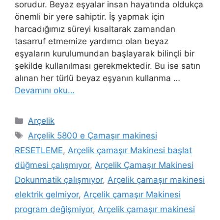
sorudur. Beyaz eşyalar insan hayatında oldukça
önemli bir yere sahiptir. İş yapmak için
harcadığımız süreyi kısaltarak zamandan
tasarruf etmemize yardımcı olan beyaz
eşyaların kurulumundan başlayarak bilinçli bir
şekilde kullanılması gerekmektedir. Bu ise satın
alınan her türlü beyaz eşyanın kullanma …
Devamını oku…
Kategoriler
Arçelik
Etiketler
Arçelik 5800 e Çamaşır makinesi
RESETLEME
,
Arçelik çamaşır Makinesi başlat
düğmesi çalışmıyor
,
Arçelik Çamaşır Makinesi
Dokunmatik çalışmıyor
,
Arçelik çamaşır makinesi
elektrik gelmiyor
,
Arçelik çamaşır Makinesi
program değişmiyor
,
Arçelik çamaşır makinesi