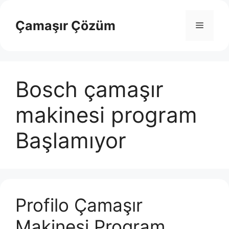
İçeriğe
atla
Çamaşır Çözüm
Menü
Bosch çamaşır
makinesi program
Başlamıyor
Profilo Çamaşır
Makinesi Program