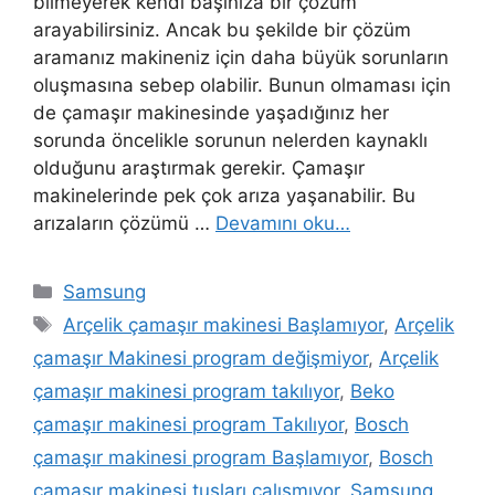
bilmeyerek kendi başınıza bir çözüm
arayabilirsiniz. Ancak bu şekilde bir çözüm
aramanız makineniz için daha büyük sorunların
oluşmasına sebep olabilir. Bunun olmaması için
de çamaşır makinesinde yaşadığınız her
sorunda öncelikle sorunun nelerden kaynaklı
olduğunu araştırmak gerekir. Çamaşır
makinelerinde pek çok arıza yaşanabilir. Bu
arızaların çözümü …
Devamını oku…
Kategoriler
Samsung
Etiketler
Arçelik çamaşır makinesi Başlamıyor
,
Arçelik
çamaşır Makinesi program değişmiyor
,
Arçelik
çamaşır makinesi program takılıyor
,
Beko
çamaşır makinesi program Takılıyor
,
Bosch
çamaşır makinesi program Başlamıyor
,
Bosch
çamaşır makinesi tuşları çalışmıyor
,
Samsung