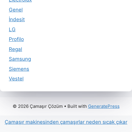
Genel
İndesit
LG
Profilo
Regal
Samsung
Siemens
Vestel
© 2026 Çamaşır Çözüm
• Built with
GeneratePress
Çamaşır makinesinden çamaşırlar neden sıcak çıkar