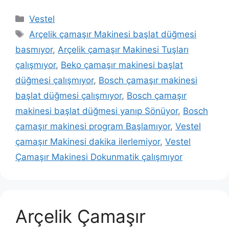
Kategoriler
Vestel
Etiketler
Arçelik çamaşır Makinesi başlat düğmesi
basmıyor
,
Arçelik çamaşır Makinesi Tuşları
çalışmıyor
,
Beko çamaşır makinesi başlat
düğmesi çalışmıyor
,
Bosch çamaşır makinesi
başlat düğmesi çalışmıyor
,
Bosch çamaşır
makinesi başlat düğmesi yanıp Sönüyor
,
Bosch
çamaşır makinesi program Başlamıyor
,
Vestel
çamaşır Makinesi dakika ilerlemiyor
,
Vestel
Çamaşır Makinesi Dokunmatik çalışmıyor
Arçelik Çamaşır