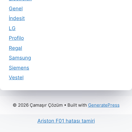
Genel
İndesit
LG
Profilo
Regal
Samsung
Siemens
Vestel
© 2026 Çamaşır Çözüm
• Built with
GeneratePress
Ariston F01 hatası tamiri