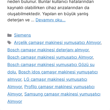
neden bulunur. Bunlar kullanıcı hatalarından
kaynaklı olabilirken cihaz arızalarından da
oluşabilmektedir. Yapılan en büyük yanlış
deterjan ve …
Devamını oku…
Kategoriler
Siemens
Etiketler
Arçelik çamaşır makinesi yumuşatıcı Almıyor
,
Bosch çamaşır makinesi deterjanı almıyor
,
Bosch çamaşır makinesi yumuşatıcı Almıyor
,
Bosch çamaşır makinesi yumuşatıcı Gözü su
dolu
,
Bosch idos çamaşır makinesi yumuşatıcı
almıyor
,
LG çamaşır makinesi yumuşatıcı
Almıyor
,
Profilo çamaşır makinesi yumuşatıcı
Almıyor
,
Samsung çamaşır makinesi yumuşatıcı
Almıyor