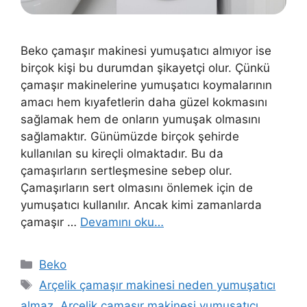
Beko çamaşır makinesi yumuşatıcı almıyor ise
birçok kişi bu durumdan şikayetçi olur. Çünkü
çamaşır makinelerine yumuşatıcı koymalarının
amacı hem kıyafetlerin daha güzel kokmasını
sağlamak hem de onların yumuşak olmasını
sağlamaktır. Günümüzde birçok şehirde
kullanılan su kireçli olmaktadır. Bu da
çamaşırların sertleşmesine sebep olur.
Çamaşırların sert olmasını önlemek için de
yumuşatıcı kullanılır. Ancak kimi zamanlarda
çamaşır …
Devamını oku…
Kategoriler
Beko
Etiketler
Arçelik çamaşır makinesi neden yumuşatıcı
almaz
,
Arçelik çamaşır makinesi yumuşatıcı