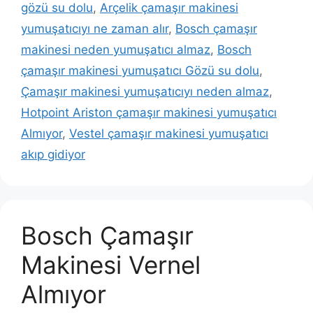
gözü su dolu
,
Arçelik çamaşır makinesi
yumuşatıcıyı ne zaman alır
,
Bosch çamaşır
makinesi neden yumuşatıcı almaz
,
Bosch
çamaşır makinesi yumuşatıcı Gözü su dolu
,
Çamaşır makinesi yumuşatıcıyı neden almaz
,
Hotpoint Ariston çamaşır makinesi yumuşatıcı
Almıyor
,
Vestel çamaşır makinesi yumuşatıcı
akıp gidiyor
Bosch Çamaşır
Makinesi Vernel
Almıyor