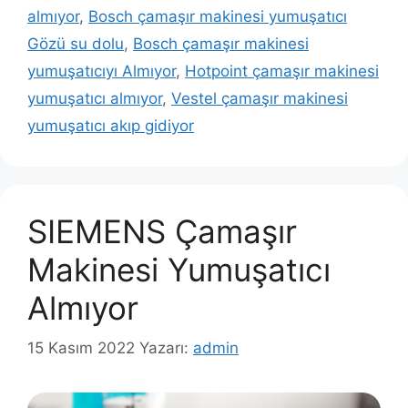
almıyor
,
Bosch çamaşır makinesi yumuşatıcı
Gözü su dolu
,
Bosch çamaşır makinesi
yumuşatıcıyı Almıyor
,
Hotpoint çamaşır makinesi
yumuşatıcı almıyor
,
Vestel çamaşır makinesi
yumuşatıcı akıp gidiyor
SIEMENS Çamaşır
Makinesi Yumuşatıcı
Almıyor
15 Kasım 2022
Yazarı:
admin