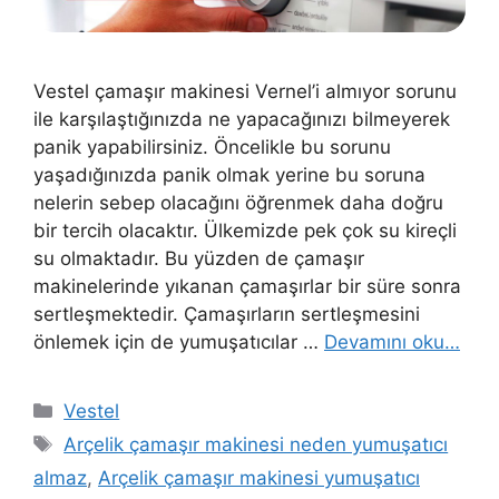
Vestel çamaşır makinesi Vernel’i almıyor sorunu
ile karşılaştığınızda ne yapacağınızı bilmeyerek
panik yapabilirsiniz. Öncelikle bu sorunu
yaşadığınızda panik olmak yerine bu soruna
nelerin sebep olacağını öğrenmek daha doğru
bir tercih olacaktır. Ülkemizde pek çok su kireçli
su olmaktadır. Bu yüzden de çamaşır
makinelerinde yıkanan çamaşırlar bir süre sonra
sertleşmektedir. Çamaşırların sertleşmesini
önlemek için de yumuşatıcılar …
Devamını oku…
Kategoriler
Vestel
Etiketler
Arçelik çamaşır makinesi neden yumuşatıcı
almaz
,
Arçelik çamaşır makinesi yumuşatıcı