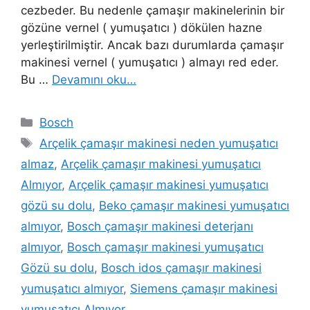
cezbeder. Bu nedenle çamaşır makinelerinin bir
gözüne vernel ( yumuşatıcı ) dökülen hazne
yerleştirilmiştir. Ancak bazı durumlarda çamaşır
makinesi vernel ( yumuşatıcı ) almayı red eder.
Bu …
Devamını oku…
Kategoriler
Bosch
Etiketler
Arçelik çamaşır makinesi neden yumuşatıcı
almaz
,
Arçelik çamaşır makinesi yumuşatıcı
Almıyor
,
Arçelik çamaşır makinesi yumuşatıcı
gözü su dolu
,
Beko çamaşır makinesi yumuşatıcı
almıyor
,
Bosch çamaşır makinesi deterjanı
almıyor
,
Bosch çamaşır makinesi yumuşatıcı
Gözü su dolu
,
Bosch idos çamaşır makinesi
yumuşatıcı almıyor
,
Siemens çamaşır makinesi
yumuşatıcı Almıyor