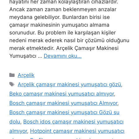
hayatını her zaman kolaylaştıran cihazlardır.
Ancak zaman zaman beklenmeyen arızalar
meydana gelebiliyor. Bunlardan birisi ise
çamaşır makinesinin yumuşatıcı almama
sorunudur. Bu problem ile karşılaşan kişiler
nedeni merak ederek nasıl bir çözümü olduğunu
merak etmektedir. Arçelik Çamaşır Makinesi
Yumuşatıcı …
Devamını oku…
Kategoriler
Arçelik
Etiketler
Arçelik çamaşır makinesi yumuşatıcı gözü
,
Beko çamaşır makinesi yumuşatıcı almıyor
,
Bosch çamaşır makinesi yumuşatıcı Almıyor
,
Bosch çamaşır makinesi yumuşatıcı Gözü su
dolu
,
Bosch idos çamaşır makinesi yumuşatıcı
almıyor
,
Hotpoint çamaşır makinesi yumuşatıcı