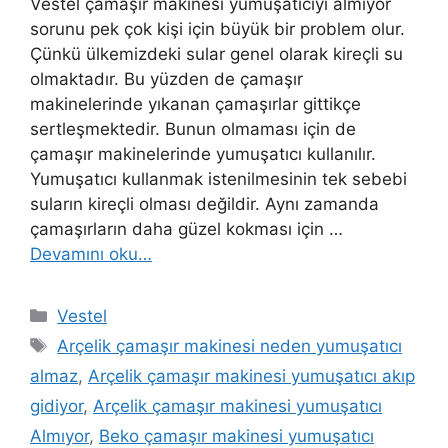
Vestel çamaşır makinesi yumuşatıcıyı almıyor
sorunu pek çok kişi için büyük bir problem olur.
Çünkü ülkemizdeki sular genel olarak kireçli su
olmaktadır. Bu yüzden de çamaşır
makinelerinde yıkanan çamaşırlar gittikçe
sertleşmektedir. Bunun olmaması için de
çamaşır makinelerinde yumuşatıcı kullanılır.
Yumuşatıcı kullanmak istenilmesinin tek sebebi
suların kireçli olması değildir. Aynı zamanda
çamaşırların daha güzel kokması için …
Devamını oku…
Kategoriler
Vestel
Etiketler
Arçelik çamaşır makinesi neden yumuşatıcı
almaz
,
Arçelik çamaşır makinesi yumuşatıcı akıp
gidiyor
,
Arçelik çamaşır makinesi yumuşatıcı
Almıyor
,
Beko çamaşır makinesi yumuşatıcı