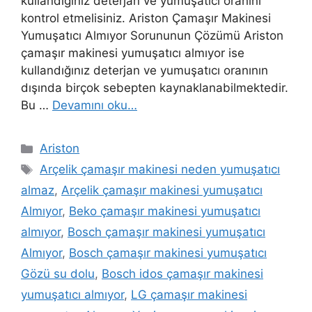
kullandığınız deterjan ve yumuşatıcı oranını
kontrol etmelisiniz. Ariston Çamaşır Makinesi
Yumuşatıcı Almıyor Sorununun Çözümü Ariston
çamaşır makinesi yumuşatıcı almıyor ise
kullandığınız deterjan ve yumuşatıcı oranının
dışında birçok sebepten kaynaklanabilmektedir.
Bu …
Devamını oku…
Kategoriler
Ariston
Etiketler
Arçelik çamaşır makinesi neden yumuşatıcı
almaz
,
Arçelik çamaşır makinesi yumuşatıcı
Almıyor
,
Beko çamaşır makinesi yumuşatıcı
almıyor
,
Bosch çamaşır makinesi yumuşatıcı
Almıyor
,
Bosch çamaşır makinesi yumuşatıcı
Gözü su dolu
,
Bosch idos çamaşır makinesi
yumuşatıcı almıyor
,
LG çamaşır makinesi