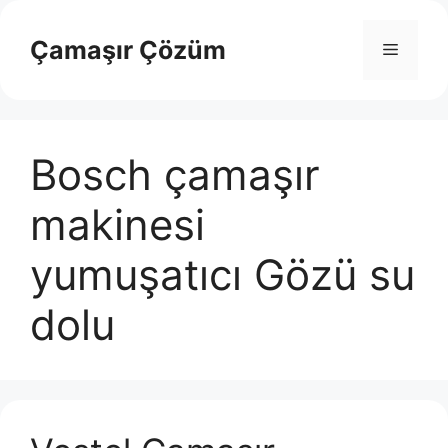
İçeriğe
atla
Çamaşır Çözüm
Menü
Bosch çamaşır
makinesi
yumuşatıcı Gözü su
dolu