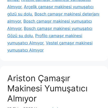
Almıyor
,
Arçelik çamaşır makinesi yumuşatıcı
gözü su dolu
,
Bosch çamaşır makinesi deterjanı
almıyor
,
Bosch çamaşır makinesi yumuşatıcı
Almıyor
,
Bosch çamaşır makinesi yumuşatıcı
Gözü su dolu
,
Profilo çamaşır makinesi
yumuşatıcı Almıyor
,
Vestel çamaşır makinesi
yumuşatıcı Almıyor
Ariston Çamaşır
Makinesi Yumuşatıcı
Almıyor