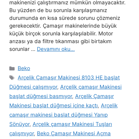
makinenizi çalıştırmanız mümkün olmayacaktır.
Bu yüzden de bu sorunla karşılaşmanız
durumunda en kısa sürede sorunu çözmeniz
gerekecektir. Çamaşır makinelerinde büyük
küçük birçok sorunla karşılaşılabilir. Motor
arızası ya da filtre tıkanması gibi birtakım
sorunlar …
Devamını oku…
Kategoriler
Beko
Etiketler
Arçelik Çamaşır Makinesi 8103 HE başlat
Düğmesi çalışmıyor
,
Arçelik çamaşır Makinesi
başlat düğmesi basmıyor
,
Arçelik Çamaşır
Makinesi başlat düğmesi içine kaçtı
,
Arçelik
çamaşır makinesi başlat düğmesi Yanıp
Sönüyor
,
Arçelik çamaşır Makinesi Tuşları
çalışmıyor
,
Beko Çamaşır Makinesi Açma