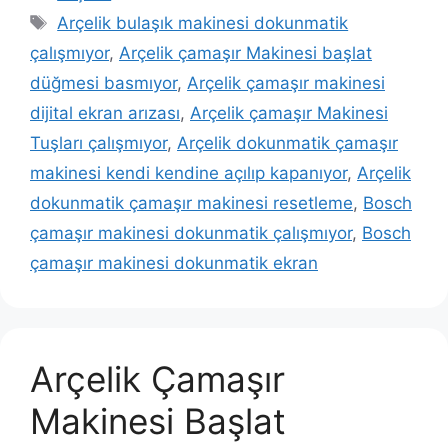
Etiketler
Arçelik bulaşık makinesi dokunmatik
çalışmıyor
,
Arçelik çamaşır Makinesi başlat
düğmesi basmıyor
,
Arçelik çamaşır makinesi
dijital ekran arızası
,
Arçelik çamaşır Makinesi
Tuşları çalışmıyor
,
Arçelik dokunmatik çamaşır
makinesi kendi kendine açılıp kapanıyor
,
Arçelik
dokunmatik çamaşır makinesi resetleme
,
Bosch
çamaşır makinesi dokunmatik çalışmıyor
,
Bosch
çamaşır makinesi dokunmatik ekran
Arçelik Çamaşır
Makinesi Başlat