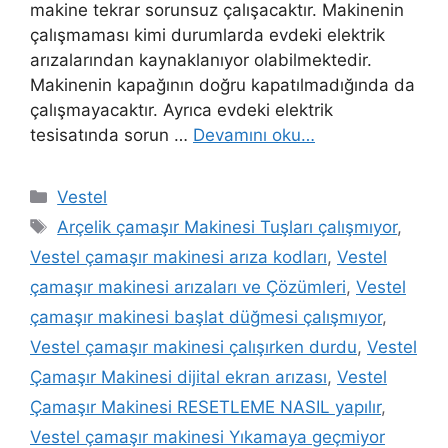
makine tekrar sorunsuz çalışacaktır. Makinenin
çalışmaması kimi durumlarda evdeki elektrik
arızalarından kaynaklanıyor olabilmektedir.
Makinenin kapağının doğru kapatılmadığında da
çalışmayacaktır. Ayrıca evdeki elektrik
tesisatında sorun …
Devamını oku…
Kategoriler
Vestel
Etiketler
Arçelik çamaşır Makinesi Tuşları çalışmıyor
,
Vestel çamaşır makinesi arıza kodları
,
Vestel
çamaşır makinesi arızaları ve Çözümleri
,
Vestel
çamaşır makinesi başlat düğmesi çalışmıyor
,
Vestel çamaşır makinesi çalışırken durdu
,
Vestel
Çamaşır Makinesi dijital ekran arızası
,
Vestel
Çamaşır Makinesi RESETLEME NASIL yapılır
,
Vestel çamaşır makinesi Yıkamaya geçmiyor