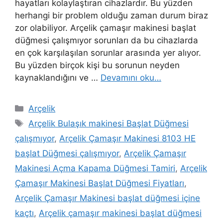
hayatları kolaylaştıran cihazlardır. Bu yüzden
herhangi bir problem olduğu zaman durum biraz
zor olabiliyor. Arçelik çamaşır makinesi başlat
düğmesi çalışmıyor sorunları da bu cihazlarda
en çok karşılaşılan sorunlar arasında yer alıyor.
Bu yüzden birçok kişi bu sorunun neyden
kaynaklandığını ve …
Devamını oku…
Kategoriler
Arçelik
Etiketler
Arçelik Bulaşık makinesi Başlat Düğmesi
çalışmıyor
,
Arçelik Çamaşır Makinesi 8103 HE
başlat Düğmesi çalışmıyor
,
Arçelik Çamaşır
Makinesi Açma Kapama Düğmesi Tamiri
,
Arçelik
Çamaşır Makinesi Başlat Düğmesi Fiyatları
,
Arçelik Çamaşır Makinesi başlat düğmesi içine
kaçtı
,
Arçelik çamaşır makinesi başlat düğmesi