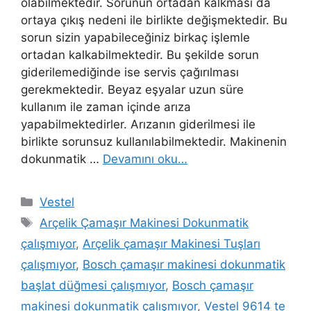
olabilmektedir. Sorunun ortadan kalkması da
ortaya çıkış nedeni ile birlikte değişmektedir. Bu
sorun sizin yapabileceğiniz birkaç işlemle
ortadan kalkabilmektedir. Bu şekilde sorun
giderilemediğinde ise servis çağırılması
gerekmektedir. Beyaz eşyalar uzun süre
kullanım ile zaman içinde arıza
yapabilmektedirler. Arızanın giderilmesi ile
birlikte sorunsuz kullanılabilmektedir. Makinenin
dokunmatik …
Devamını oku…
Kategoriler
Vestel
Etiketler
Arçelik Çamaşır Makinesi Dokunmatik
çalışmıyor
,
Arçelik çamaşır Makinesi Tuşları
çalışmıyor
,
Bosch çamaşır makinesi dokunmatik
başlat düğmesi çalışmıyor
,
Bosch çamaşır
makinesi dokunmatik çalışmıyor
,
Vestel 9614 te