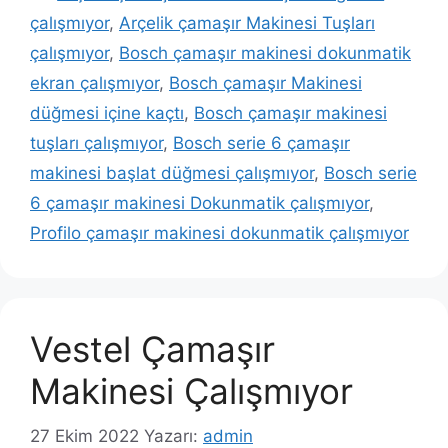
çalışmıyor
,
Arçelik çamaşır Makinesi Tuşları
çalışmıyor
,
Bosch çamaşır makinesi dokunmatik
ekran çalışmıyor
,
Bosch çamaşır Makinesi
düğmesi içine kaçtı
,
Bosch çamaşır makinesi
tuşları çalışmıyor
,
Bosch serie 6 çamaşır
makinesi başlat düğmesi çalışmıyor
,
Bosch serie
6 çamaşır makinesi Dokunmatik çalışmıyor
,
Profilo çamaşır makinesi dokunmatik çalışmıyor
Vestel Çamaşır
Makinesi Çalışmıyor
27 Ekim 2022
Yazarı:
admin