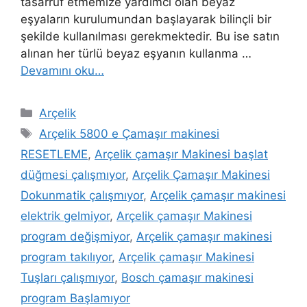
tasarruf etmemize yardımcı olan beyaz
eşyaların kurulumundan başlayarak bilinçli bir
şekilde kullanılması gerekmektedir. Bu ise satın
alınan her türlü beyaz eşyanın kullanma …
Devamını oku…
Kategoriler
Arçelik
Etiketler
Arçelik 5800 e Çamaşır makinesi
RESETLEME
,
Arçelik çamaşır Makinesi başlat
düğmesi çalışmıyor
,
Arçelik Çamaşır Makinesi
Dokunmatik çalışmıyor
,
Arçelik çamaşır makinesi
elektrik gelmiyor
,
Arçelik çamaşır Makinesi
program değişmiyor
,
Arçelik çamaşır makinesi
program takılıyor
,
Arçelik çamaşır Makinesi
Tuşları çalışmıyor
,
Bosch çamaşır makinesi
program Başlamıyor