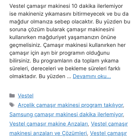
Vestel çamaşır makinesi 10 dakika ilerlemiyor
ise makineniz yıkamasını bitirmeyecek ve bu da
mağdur olmanıza sebep olacaktır. Bu yüzden bu
soruna çözüm bularak çamaşır makinesini
kullanırken mağduriyet yaşamanızın önüne
geçmelisiniz. Çamaşır makinesi kullanırken her
çamaşır için ayrı bir programın olduğunu
bilirsiniz. Bu programların da toplam yıkama
süreleri, dereceleri ve bekleme süreleri farklı
olmaktadır. Bu yüzden …
Devamını oku…
Kategoriler
Vestel
Etiketler
Arçelik çamaşır makinesi program takılıyor
,
Samsung çamaşır makinesi dakika ilerlemiyor
,
Vestel çamaşır makine Arızaları
,
Vestel çamaşır
makinesi arızaları ve Çözümleri
,
Vestel çamaşır