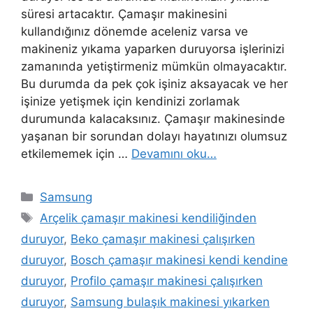
süresi artacaktır. Çamaşır makinesini
kullandığınız dönemde aceleniz varsa ve
makineniz yıkama yaparken duruyorsa işlerinizi
zamanında yetiştirmeniz mümkün olmayacaktır.
Bu durumda da pek çok işiniz aksayacak ve her
işinize yetişmek için kendinizi zorlamak
durumunda kalacaksınız. Çamaşır makinesinde
yaşanan bir sorundan dolayı hayatınızı olumsuz
etkilememek için …
Devamını oku…
Kategoriler
Samsung
Etiketler
Arçelik çamaşır makinesi kendiliğinden
duruyor
,
Beko çamaşır makinesi çalışırken
duruyor
,
Bosch çamaşır makinesi kendi kendine
duruyor
,
Profilo çamaşır makinesi çalışırken
duruyor
,
Samsung bulaşık makinesi yıkarken