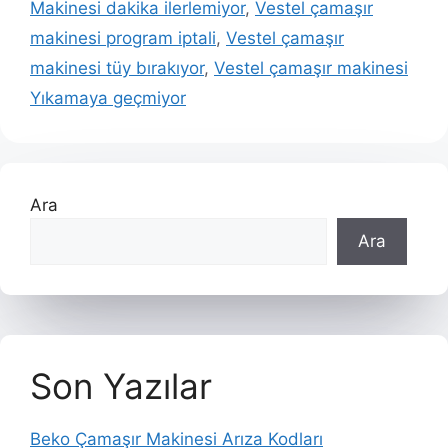
Makinesi dakika ilerlemiyor
,
Vestel çamaşır
makinesi program iptali
,
Vestel çamaşır
makinesi tüy bırakıyor
,
Vestel çamaşır makinesi
Yıkamaya geçmiyor
Ara
Ara
Son Yazılar
Beko Çamaşır Makinesi Arıza Kodları