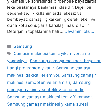
yıkaması ve sonrasında birdenbire beyazlarda
leke bırakmaya başlaması olasıdır. Diğer bir
seçenekse, ilk kullanımlarda lekesiz ve
bembeyaz çamaşır çıkarken, giderek lekeli ve
daha kötü sonuçlarla karşılaşılması olabilir.
Deterjanın topaklanma hali …
Devamını oku…
Kategoriler
Samsung
Etiketler
Camasir makinesi temiz yikamiyorsa ne
yapmalıyız
,
Samsung çamaşır makinesi beyazlar
hangi programda yıkanır
,
Samsung çamaşır
makinesi dakika ilerlemiyor
,
Samsung çamaşır
makinesi sembolleri ve anlamları
,
Samsung
çamaşır makinesi sentetik yıkama nedir
,
Samsung çamaşır makinesi temiz Yıkamıyor
,
Samsung çamaşır makinesi yıkama süresi