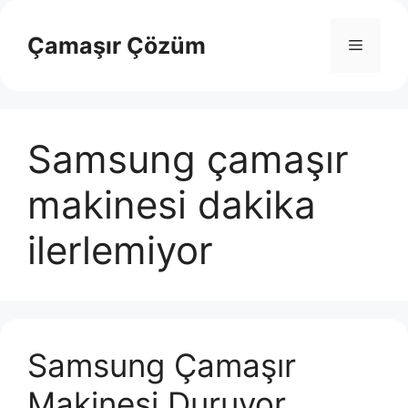
İçeriğe
atla
Çamaşır Çözüm
Menü
Samsung çamaşır
makinesi dakika
ilerlemiyor
Samsung Çamaşır
Makinesi Duruyor