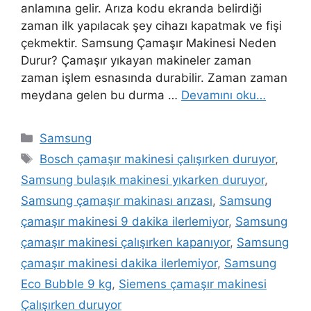
anlamına gelir. Arıza kodu ekranda belirdiği
zaman ilk yapılacak şey cihazı kapatmak ve fişi
çekmektir. Samsung Çamaşır Makinesi Neden
Durur? Çamaşır yıkayan makineler zaman
zaman işlem esnasında durabilir. Zaman zaman
meydana gelen bu durma …
Devamını oku…
Kategoriler
Samsung
Etiketler
Bosch çamaşır makinesi çalışırken duruyor
,
Samsung bulaşık makinesi yıkarken duruyor
,
Samsung çamaşır makinası arızası
,
Samsung
çamaşır makinesi 9 dakika ilerlemiyor
,
Samsung
çamaşır makinesi çalışırken kapanıyor
,
Samsung
çamaşır makinesi dakika ilerlemiyor
,
Samsung
Eco Bubble 9 kg
,
Siemens çamaşır makinesi
Çalışırken duruyor