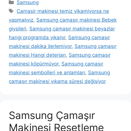
Kategoriler
Samsung
Etiketler
Camasir makinesi temiz yikamiyorsa ne
yapmalıyız
,
Samsung çamaşır makinesi Bebek
giysileri
,
Samsung çamaşır makinesi beyazlar
hangi programda yıkanır
,
Samsung çamaşır
makinesi dakika ilerlemiyor
,
Samsung çamaşır
makinesi Hangi deterjan
,
Samsung çamaşır
makinesi köpürmüyor
,
Samsung çamaşır
makinesi sembolleri ve anlamları
,
Samsung
çamaşır makinesi yıkama süresi değişiyor
Samsung Çamaşır
Makinesi Resetleme