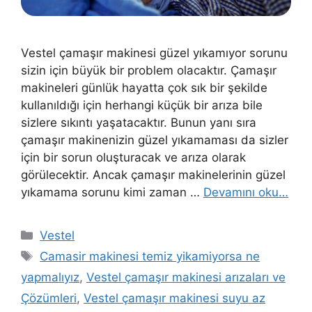
Vestel çamaşır makinesi güzel yıkamıyor sorunu
sizin için büyük bir problem olacaktır. Çamaşır
makineleri günlük hayatta çok sık bir şekilde
kullanıldığı için herhangi küçük bir arıza bile
sizlere sıkıntı yaşatacaktır. Bunun yanı sıra
çamaşır makinenizin güzel yıkamaması da sizler
için bir sorun oluşturacak ve arıza olarak
görülecektir. Ancak çamaşır makinelerinin güzel
yıkamama sorunu kimi zaman …
Devamını oku…
Kategoriler
Vestel
Etiketler
Camasir makinesi temiz yikamiyorsa ne
yapmalıyız
,
Vestel çamaşır makinesi arızaları ve
Çözümleri
,
Vestel çamaşır makinesi suyu az