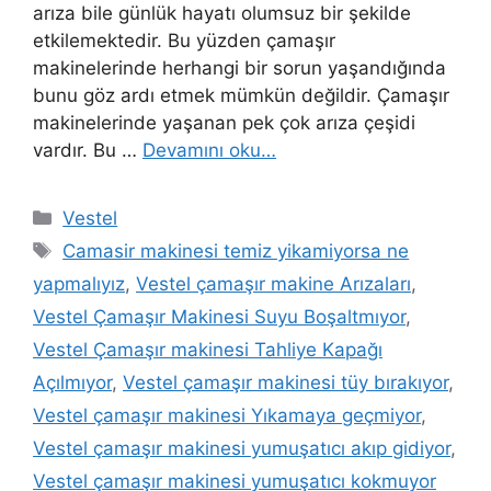
arıza bile günlük hayatı olumsuz bir şekilde
etkilemektedir. Bu yüzden çamaşır
makinelerinde herhangi bir sorun yaşandığında
bunu göz ardı etmek mümkün değildir. Çamaşır
makinelerinde yaşanan pek çok arıza çeşidi
vardır. Bu …
Devamını oku…
Kategoriler
Vestel
Etiketler
Camasir makinesi temiz yikamiyorsa ne
yapmalıyız
,
Vestel çamaşır makine Arızaları
,
Vestel Çamaşır Makinesi Suyu Boşaltmıyor
,
Vestel Çamaşır makinesi Tahliye Kapağı
Açılmıyor
,
Vestel çamaşır makinesi tüy bırakıyor
,
Vestel çamaşır makinesi Yıkamaya geçmiyor
,
Vestel çamaşır makinesi yumuşatıcı akıp gidiyor
,
Vestel çamaşır makinesi yumuşatıcı kokmuyor