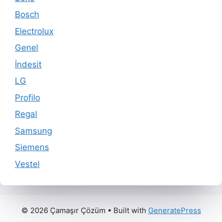
Bosch
Electrolux
Genel
İndesit
LG
Profilo
Regal
Samsung
Siemens
Vestel
© 2026 Çamaşır Çözüm
• Built with
GeneratePress