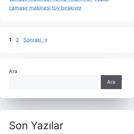
çamaşır makinesi tüy bırakıyor
Sayfa
Sayfa
1
2
Sonraki
→
Ara
Ara
Son Yazılar