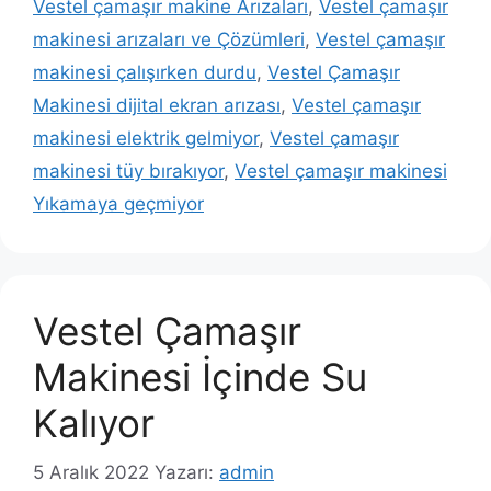
Vestel çamaşır makine Arızaları
,
Vestel çamaşır
makinesi arızaları ve Çözümleri
,
Vestel çamaşır
makinesi çalışırken durdu
,
Vestel Çamaşır
Makinesi dijital ekran arızası
,
Vestel çamaşır
makinesi elektrik gelmiyor
,
Vestel çamaşır
makinesi tüy bırakıyor
,
Vestel çamaşır makinesi
Yıkamaya geçmiyor
Vestel Çamaşır
Makinesi İçinde Su
Kalıyor
5 Aralık 2022
Yazarı:
admin