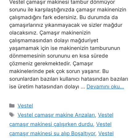
Vestel çamaşır makinesi tambur dönmüyor
sorunu ile karşılaştığınızda çamaşır makinenizin
çalışmadığını fark edersiniz. Bu durumda da
çamaşırlarınız yıkanmayacak ve sizler mağdur
olacaksınız. Çamaşır makinenizin
çalışmamasından dolayı mağduriyet
yaşamamak için ise makinenizin tamburunun
dönmemesinin sorununu en kısa sürede
çözmeniz gerekmektedir. Çamaşır
makinelerinde pek çok sorun yaşanır. Bu
sorunlardan bazıları kullanıcı hatasından bazıları
ise üretim hatasından dolayı …
Devamını oku…
Kategoriler
Vestel
Etiketler
Vestel çamaşır makine Arızaları
,
Vestel
çamaşır makinesi çalışırken durdu
,
Vestel
çamaşır makinesi su alıp Boşaltıyor
,
Vestel