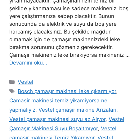
yıkanmayacaktır. Çamaşırlarınızın temiz bir
şekilde yıkanmaması ise sadece makinenizi boş
yere çalıştırmanıza sebep olacaktır. Bunun
sonucunda da elektrik ve suyu da boş yere
harcamış olacaksınız. Bu şekilde mağdur
olmamak için de çamaşır makinenizdeki leke
bırakma sorununu çözmeniz gerekecektir.
Çamaşır makineniz leke bırakıyorsa makineniz …
Devamını oku…
Kategoriler
Vestel
Etiketler
Bosch çamaşır makinesi leke çıkarmıyor
,
Camasir makinesi temiz yikamiyorsa ne
yapmalıyız
,
Vestel çamaşır makine Arızaları
,
Vestel çamaşır makinesi suyu az Alıyor
,
Vestel
Çamaşır Makinesi Suyu Boşaltmıyor
,
Vestel
çamaşır makinesi Temiz Yıkamıyor
,
Vestel