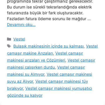
programında tekrar çalıştırmanız gerekecektir.
Bu durum ise sürekli tekrarlandığında elektrik
faturanızda büyük bir fark oluşturacaktır.
Fazladan fatura ödeme sorunu ile mağdur …
Devamını oku…
Kategoriler
Vestel
Etiketler
Bulaşık makinesinin içinde su kalması
,
Vestel
çamaşır makine Arızaları
,
Vestel çamaşır
makinesi arızaları ve Çözümleri
,
Vestel çamaşır
makinesi çalışırken durdu
,
Vestel çamaşır
makinesi su Almıyor
,
Vestel çamaşır makinesi
suyu az Alıyor
,
Vestel çamaşır makinesi tüy
bırakıyor
,
Vestel çamaşır makinesi yumuşatıcı
gözünde su kalıyor