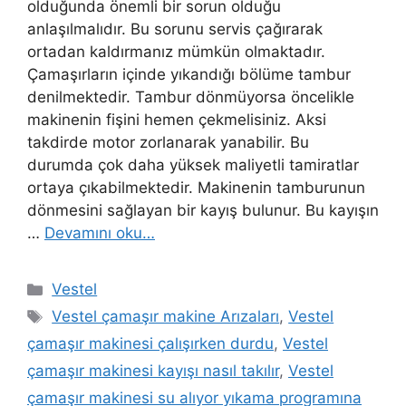
olduğunda önemli bir sorun olduğu
anlaşılmalıdır. Bu sorunu servis çağırarak
ortadan kaldırmanız mümkün olmaktadır.
Çamaşırların içinde yıkandığı bölüme tambur
denilmektedir. Tambur dönmüyorsa öncelikle
makinenin fişini hemen çekmelisiniz. Aksi
takdirde motor zorlanarak yanabilir. Bu
durumda çok daha yüksek maliyetli tamiratlar
ortaya çıkabilmektedir. Makinenin tamburunun
dönmesini sağlayan bir kayış bulunur. Bu kayışın
…
Devamını oku…
Kategoriler
Vestel
Etiketler
Vestel çamaşır makine Arızaları
,
Vestel
çamaşır makinesi çalışırken durdu
,
Vestel
çamaşır makinesi kayışı nasıl takılır
,
Vestel
çamaşır makinesi su alıyor yıkama programına