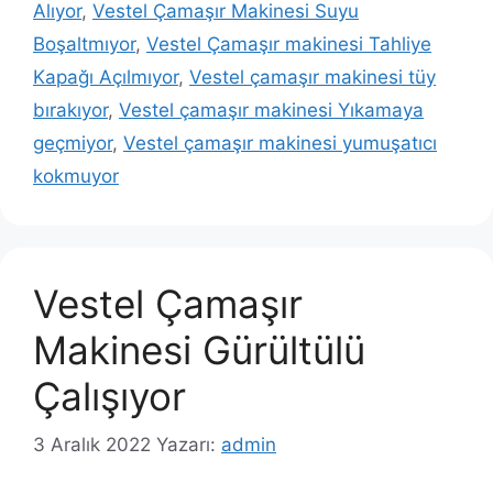
Alıyor
,
Vestel Çamaşır Makinesi Suyu
Boşaltmıyor
,
Vestel Çamaşır makinesi Tahliye
Kapağı Açılmıyor
,
Vestel çamaşır makinesi tüy
bırakıyor
,
Vestel çamaşır makinesi Yıkamaya
geçmiyor
,
Vestel çamaşır makinesi yumuşatıcı
kokmuyor
Vestel Çamaşır
Makinesi Gürültülü
Çalışıyor
3 Aralık 2022
Yazarı:
admin