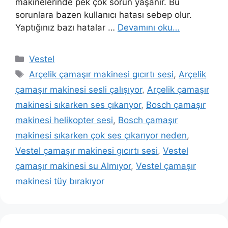
makinelerinde pek çok sorun yaşanır. Bu
sorunlara bazen kullanıcı hatası sebep olur.
Yaptığınız bazı hatalar …
Devamını oku…
Kategoriler
Vestel
Etiketler
Arçelik çamaşır makinesi gıcırtı sesi
,
Arçelik
çamaşır makinesi sesli çalışıyor
,
Arçelik çamaşır
makinesi sıkarken ses çıkarıyor
,
Bosch çamaşır
makinesi helikopter sesi
,
Bosch çamaşır
makinesi sıkarken çok ses çıkarıyor neden
,
Vestel çamaşır makinesi gıcırtı sesi
,
Vestel
çamaşır makinesi su Almıyor
,
Vestel çamaşır
makinesi tüy bırakıyor