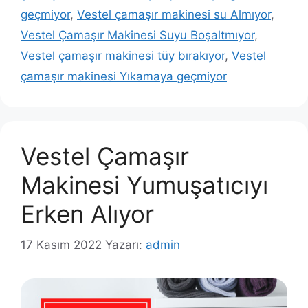
geçmiyor
,
Vestel çamaşır makinesi su Almıyor
,
Vestel Çamaşır Makinesi Suyu Boşaltmıyor
,
Vestel çamaşır makinesi tüy bırakıyor
,
Vestel
çamaşır makinesi Yıkamaya geçmiyor
Vestel Çamaşır
Makinesi Yumuşatıcıyı
Erken Alıyor
17 Kasım 2022
Yazarı:
admin