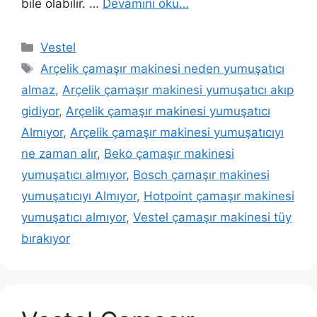
bile olabilir. …
Devamını oku…
Kategoriler
Vestel
Etiketler
Arçelik çamaşır makinesi neden yumuşatıcı
almaz
,
Arçelik çamaşır makinesi yumuşatıcı akıp
gidiyor
,
Arçelik çamaşır makinesi yumuşatıcı
Almıyor
,
Arçelik çamaşır makinesi yumuşatıcıyı
ne zaman alır
,
Beko çamaşır makinesi
yumuşatıcı almıyor
,
Bosch çamaşır makinesi
yumuşatıcıyı Almıyor
,
Hotpoint çamaşır makinesi
yumuşatıcı almıyor
,
Vestel çamaşır makinesi tüy
bırakıyor