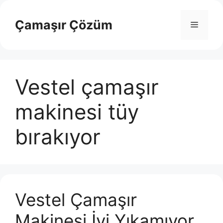
İçeriğe
atla
Çamaşır Çözüm
Menü
Vestel çamaşır
makinesi tüy
bırakıyor
Vestel Çamaşır
Makinesi İyi Yıkamıyor