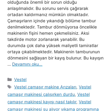
olduğunda önemli bir sorun olduğu
anlaşılmalıdır. Bu sorunu servis çağırarak
ortadan kaldırmanız mümkün olmaktadır.
Çamaşırların içinde yıkandığı bölüme tambur
denilmektedir. Tambur dönmüyorsa öncelikle
makinenin fişini hemen çekmelisiniz. Aksi
takdirde motor zorlanarak yanabilir. Bu
durumda çok daha yüksek maliyetli tamiratlar
ortaya çıkabilmektedir. Makinenin tamburunun
dönmesini sağlayan bir kayış bulunur. Bu kayışın
…
Devamını oku…
Kategoriler
Vestel
Etiketler
Vestel çamaşır makine Arızaları
,
Vestel
çamaşır makinesi çalışırken durdu
,
Vestel
çamaşır makinesi kayışı nasıl takılır
,
Vestel
çamaşır makinesi su alıyor yıkama programına