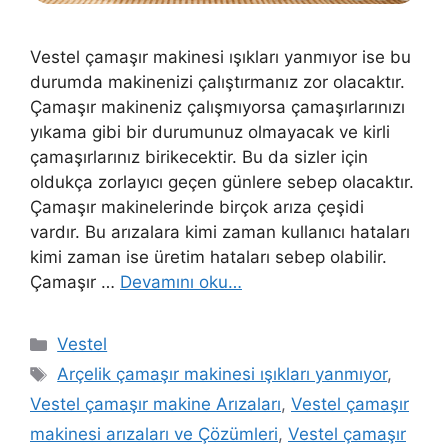
Vestel çamaşır makinesi ışıkları yanmıyor ise bu
durumda makinenizi çalıştırmanız zor olacaktır.
Çamaşır makineniz çalışmıyorsa çamaşırlarınızı
yıkama gibi bir durumunuz olmayacak ve kirli
çamaşırlarınız birikecektir. Bu da sizler için
oldukça zorlayıcı geçen günlere sebep olacaktır.
Çamaşır makinelerinde birçok arıza çeşidi
vardır. Bu arızalara kimi zaman kullanıcı hataları
kimi zaman ise üretim hataları sebep olabilir.
Çamaşır …
Devamını oku…
Kategoriler
Vestel
Etiketler
Arçelik çamaşır makinesi ışıkları yanmıyor
,
Vestel çamaşır makine Arızaları
,
Vestel çamaşır
makinesi arızaları ve Çözümleri
,
Vestel çamaşır