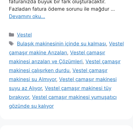
faturanızda büyük bir fark oluşturacaktır.
Fazladan fatura ödeme sorunu ile mağdur …
Devamını oku…
Kategoriler
Vestel
Etiketler
Bulaşık makinesinin içinde su kalması
,
Vestel
çamaşır makine Arızaları
,
Vestel çamaşır
makinesi arızaları ve Çözümleri
,
Vestel çamaşır
makinesi çalışırken durdu
,
Vestel çamaşır
makinesi su Almıyor
,
Vestel çamaşır makinesi
suyu az Alıyor
,
Vestel çamaşır makinesi tüy
bırakıyor
,
Vestel çamaşır makinesi yumuşatıcı
gözünde su kalıyor