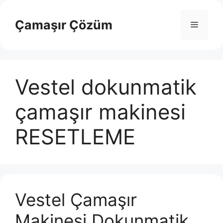
İçeriğe
atla
Çamaşır Çözüm
Menü
Vestel dokunmatik
çamaşır makinesi
RESETLEME
Vestel Çamaşır
Makinesi Dokunmatik