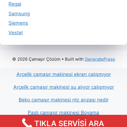
Regal
Samsung
Siemens
Vestel
© 2026 Çamaşır Çözüm
• Built with
GeneratePress
Arçelik çamaşır makinesi ekran çalışmıyor
Arçelik çamaşır makinesi su alıyor çalışmıyor
Beko çamaşır makinesi ntc arızası nedir
Paslı çamaşır makinesi Boyama
TIKLA SERVİSİ ARA
Arçelik çamaşır makinesi ses çıkarıyor