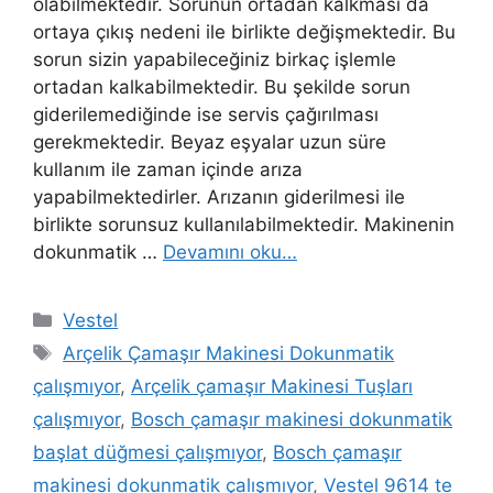
olabilmektedir. Sorunun ortadan kalkması da
ortaya çıkış nedeni ile birlikte değişmektedir. Bu
sorun sizin yapabileceğiniz birkaç işlemle
ortadan kalkabilmektedir. Bu şekilde sorun
giderilemediğinde ise servis çağırılması
gerekmektedir. Beyaz eşyalar uzun süre
kullanım ile zaman içinde arıza
yapabilmektedirler. Arızanın giderilmesi ile
birlikte sorunsuz kullanılabilmektedir. Makinenin
dokunmatik …
Devamını oku…
Kategoriler
Vestel
Etiketler
Arçelik Çamaşır Makinesi Dokunmatik
çalışmıyor
,
Arçelik çamaşır Makinesi Tuşları
çalışmıyor
,
Bosch çamaşır makinesi dokunmatik
başlat düğmesi çalışmıyor
,
Bosch çamaşır
makinesi dokunmatik çalışmıyor
,
Vestel 9614 te