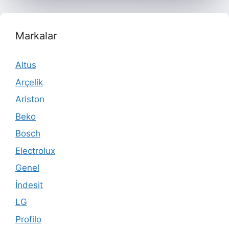
Markalar
Altus
Arçelik
Ariston
Beko
Bosch
Electrolux
Genel
İndesit
LG
Profilo